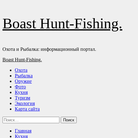
Перейти
Boast Hunt-Fishing.
к
содержимому
Охота и Рыбалка: информационный портал.
Основное
Boast Hunt-Fishing.
меню
Охота
Рыбалка
Оружие
Фото
Кухня
Туризм
Экология
Карта сайта
Найти:
Главная
Кухня