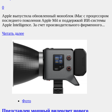
0
Apple выпустила обновленный моноблок iMac с процессором
последнего поколения Apple M4 и поддержкой ИИ-системы
Apple Intelligence. За счет производительного фирменного...
Прочитать
Читать далее
больше
о
Анонсирован
iMac
с
чипом
Apple M4.
ChatGPT
без
учетной
записи,
24
дюйма,
$1299
Фото
Представлен мощный видеосвет нового