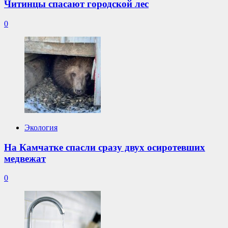
Читинцы спасают городской лес
0
Экология
На Камчатке спасли сразу двух осиротевших
медвежат
0