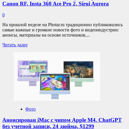
Canon RF, Insta 360 Ace Pro 2, Sirui Aurora
0
На прошлой неделе на Photar.ru традиционно публиковались
самые важные и громкие новости фото и видеоиндустрии:
анонсы, материалы на основе источников,...
Прочитать
Читать далее
больше
о
ТОП10
новостей
фотоиндустрии|
Sigma
для
Canon
RF,
Insta
360
Ace
Фото
Pro
2,
Анонсирован iMac с чипом Apple M4. ChatGPT
Sirui
без учетной записи, 24 дюйма, $1299
Aurora