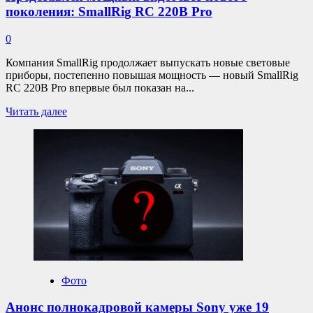
поколения: SmallRig RC 220B Pro
0
Компания SmallRig продолжает выпускать новые световые
приборы, постепенно повышая мощность — новый SmallRig
RC 220B Pro впервые был показан на...
Прочитать
Читать далее
больше
о
Представлен
мощный
видеосвет
нового
поколения:
SmallRig
RC
220B
Pro
Фото
Анонс полнокадровой камеры Sony уже 19