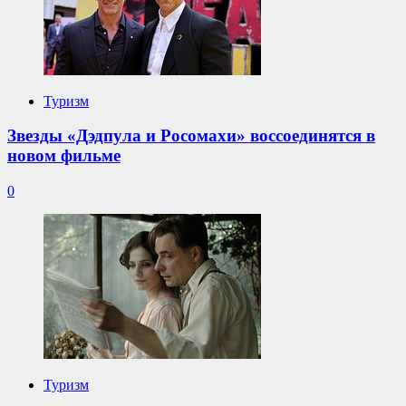
Туризм
Звезды «Дэдпула и Росомахи» воссоединятся в
новом фильме
0
Туризм