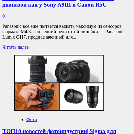
диапазон как у Sony A9III и Canon R5C
0
Panasonic все еще пытается выжать максимум из сенсоров
формата M4/3. Последний релиз этой линейки — Panasonic
Lumix GH7, предназначенный для...
Прочитать
Читать далее
больше
о
Panasonic
Lumix
GH7 имеет
динамический
диапазон
как
у
Sony
A9III
и
Canon
Фото
R5C
ТОП10 новостей фотоиндустрии| Sigma для