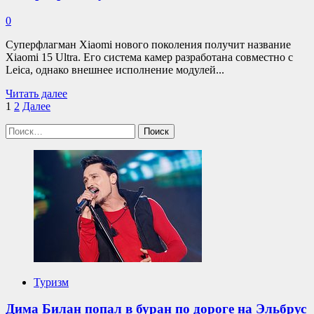
0
Суперфлагман Xiaomi нового поколения получит название
Xiaomi 15 Ultra. Его система камер разработана совместно с
Leica, однако внешнее исполнение модулей...
Прочитать
Читать далее
Пагинация
больше
1
2
Далее
о
записей
Найти:
Xiaomi
15
Ultra
с
ассиметричным
расположением
камер:
три
модуля
50
Мп
и
Туризм
один
—
на
Дима Билан попал в буран по дороге на Эльбрус