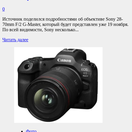
0
Источник поделился подробностями об объективе Sony 28-
70mm F/2 G-Master, который будет представлен уже 19 ноября.
По всей видимости, Sony несколько...
Прочитать
Читать далее
больше
о
Sony
28-
70mm
F/2
G-
Master
весит
на
полкилограмма
меньше
Canon
28-
70
F/2
Фото