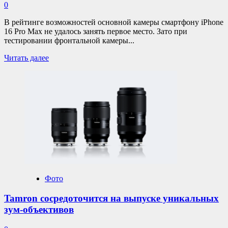
0
В рейтинге возможностей основной камеры смартфону iPhone
16 Pro Max не удалось занять первое место. Зато при
тестировании фронтальной камеры...
Прочитать
Читать далее
больше
о
DxOMark:
фронтальная
камера
iPhone
16
Pro
Max
–
лучшая
на
рынке
Фото
Tamron сосредоточится на выпуске уникальных
зум-объективов