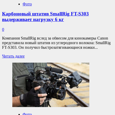
IV
Фото
WR
Карбоновый штатив SmallRig FT-S303
выдерживает нагрузку 6 кг
0
Компания SmallRig вслед за обвесом для кинокамеры Canon
представила новый штатив из углеродного волокна: SmallRig
FT-S303. Он получил быстрозатягивающиеся ножки...
Прочитать
Читать далее
больше
о
Карбоновый
штатив
SmallRig
FT-
S303
выдерживает
нагрузку
6
кг
Фото