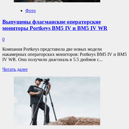
фото
Фото
Выпущены флагманские операторские
мониторы Portkeys BM5 IV и BM5 IV WR
0
Компания Portkeys представила две новых модели
накамерных операторских мониторов: Portkeys BM5 IV и BM5
IV WR. Они получили диагональ в 5.5 дюймов с...
Прочитать
Читать далее
больше
о
Выпущены
флагманские
операторские
мониторы
Portkeys
BM5
IV
и
BM5