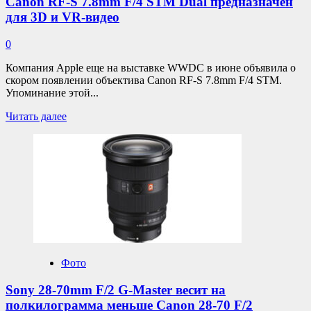
Canon RF-S 7.8mm F/4 STM Dual предназначен
для 3D и VR-видео
0
Компания Apple еще на выставке WWDC в июне объявила о
скором появлении объектива Canon RF-S 7.8mm F/4 STM.
Упоминание этой...
Прочитать
Читать далее
больше
о
Canon
RF-
S
7.8mm
F/4
STM
Dual
предназначен
для
Фото
3D
и
Sony 28-70mm F/2 G-Master весит на
VR-
видео
полкилограмма меньше Canon 28-70 F/2