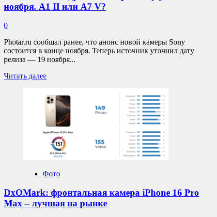
ноября. А1 II или A7 V?
0
Photar.ru сообщал ранее, что анонс новой камеры Sony
состоится в конце ноября. Теперь источник уточнил дату
релиза — 19 ноября...
Прочитать
Читать далее
больше
о
Анонс
полнокадровой
камеры
Sony
уже
19
ноября.
А1
II
Фото
или
A7
DxOMark: фронтальная камера iPhone 16 Pro
V?
Max – лучшая на рынке