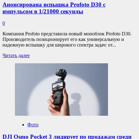
VCM
Анонсирована вспышка Profoto D30 с
импульсом в 1/21000 секунды
0
Компания Profoto представила новый моноблок Profoto D30.
Производитель позиционирует его как универсальную и
надежную вспышку для широкого спектра задач: от...
Прочитать
Читать далее
больше
о
Анонсирована
вспышка
Profoto
D30
с
импульсом
в
1/21000
секунды
Фото
DJI Osmo Pocket 3 лидирует по продажам среди