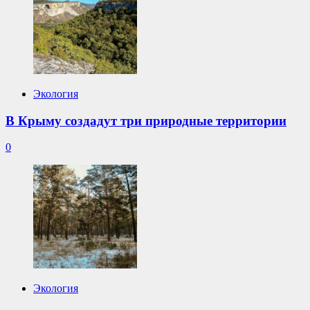
Экология
В Крыму создадут три природные территории
0
Экология