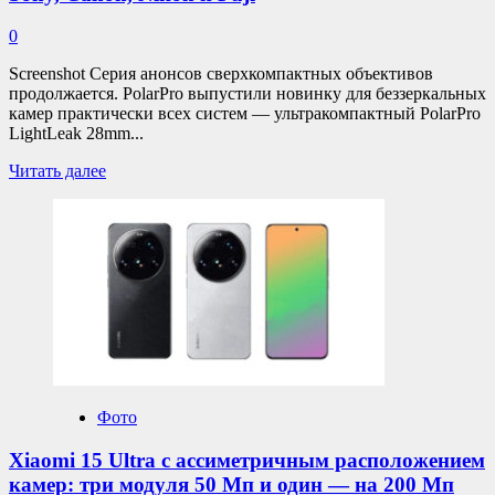
0
Screenshot Серия анонсов сверхкомпактных объективов
продолжается. PolarPro выпустили новинку для беззеркальных
камер практически всех систем — ультракомпактный PolarPro
LightLeak 28mm...
Прочитать
Читать далее
больше
о
PolarPro
LightLeak
28mm
F/11
выпущен
для
Sony,
Canon,
Nikon
и
Фото
Fuji
Xiaomi 15 Ultra с ассиметричным расположением
камер: три модуля 50 Мп и один — на 200 Мп