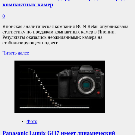
компактных камер
0
Японская аналитическая компания BCN Retail опубликовала
статистику по продажам компактных камер в Японии.
Результаты оказались неожиданными: камера на
стабилизирующем подвесе...
Прочитать
Читать далее
больше
о
DJI
Osmo
Pocket
3
лидирует
по
продажам
среди
компактных
камер
Фото
Panasonic Lumix GH7 имеет динамический