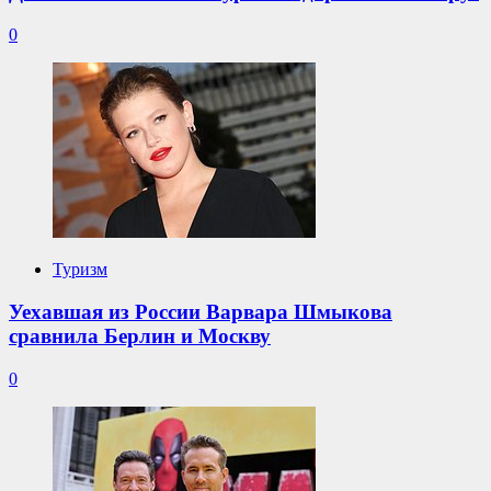
200
Мп
0
Туризм
Уехавшая из России Варвара Шмыкова
сравнила Берлин и Москву
0