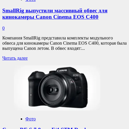
SmallRig выпустили массивный обвес для
кинокамеры Canon Cinema EOS C400
0
Компания SmallRig представила комплекты модульного
обвеса для кинокамеры Canon Cinema EOS C400, которая была
выпущена Canon летом. В обвес входят:...
Прочитать
Читать далее
больше
о
SmallRig
выпустили
массивный
обвес
для
кинокамеры
Canon
Cinema
EOS
Фото
C400