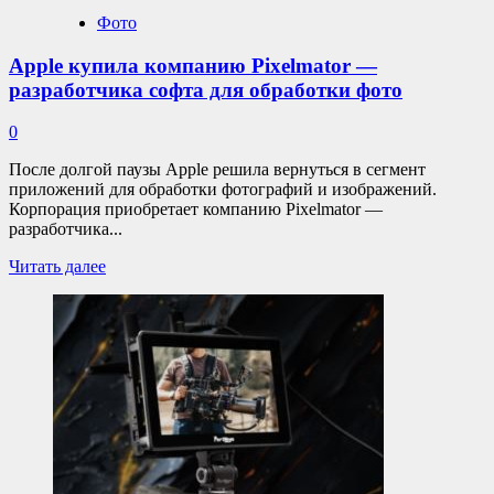
Фото
Apple купила компанию Pixelmator —
разработчика софта для обработки фото
0
После долгой паузы Apple решила вернуться в сегмент
приложений для обработки фотографий и изображений.
Корпорация приобретает компанию Pixelmator —
разработчика...
Прочитать
Читать далее
больше
о
Apple
купила
компанию
Pixelmator
—
разработчика
софта
для
обработки