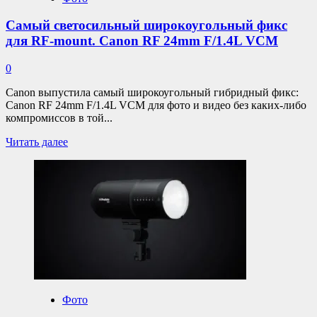
Самый светосильный широкоугольный фикс
для RF-mount. Canon RF 24mm F/1.4L VCM
0
Canon выпустила самый широкоугольный гибридный фикс:
Canon RF 24mm F/1.4L VCM для фото и видео без каких-либо
компромиссов в той...
Прочитать
Читать далее
больше
о
Самый
светосильный
широкоугольный
фикс
для
RF-
mount.
Canon
RF
24mm
Фото
F/1.4L