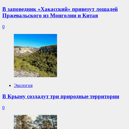
В заповедник «Хакасский» привезут лошадей
Пржевальского из Монголии и Китая
0
Экология
В Крыму создадут три природные территории
0