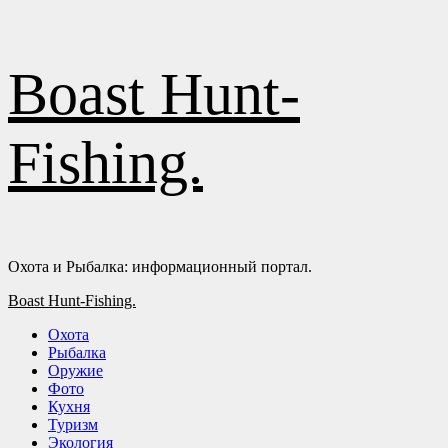
Перейти
Boast Hunt-
к
содержимому
Fishing.
Охота и Рыбалка: информационный портал.
Основное
Boast Hunt-Fishing.
меню
Охота
Рыбалка
Оружие
Фото
Кухня
Туризм
Экология