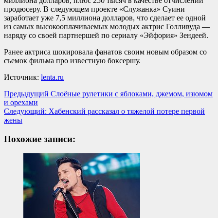
миллиона долларов, плюс 250 тысяч в качестве отчислений
продюсеру. В следующем проекте «Служанка» Суини
заработает уже 7,5 миллиона долларов, что сделает ее одной
из самых высокооплачиваемых молодых актрис Голливуда —
наряду со своей партнершей по сериалу «Эйфория» Зендеей.
Ранее актриса шокировала фанатов своим новым образом со
съемок фильма про известную боксершу.
Источник:
lenta.ru
Навигация
Предыдущий
Слоёные рулетики с яблоками, джемом, изюмом
и орехами
записи
Следующий:
Хабенский рассказал о тяжелой потере первой
жены
Похожие записи: