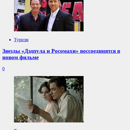
Туризм
Звезды «Дэдпула и Росомахи» воссоединятся в
новом фильме
0