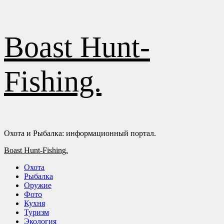
Перейти
Boast Hunt-
к
содержимому
Fishing.
Охота и Рыбалка: информационный портал.
Основное
Boast Hunt-Fishing.
меню
Охота
Рыбалка
Оружие
Фото
Кухня
Туризм
Экология