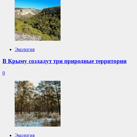
Экология
В Крыму создадут три природные территории
0
Экология