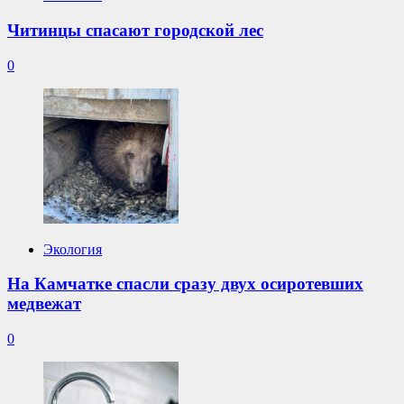
Читинцы спасают городской лес
0
Экология
На Камчатке спасли сразу двух осиротевших
медвежат
0