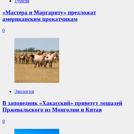
Туризм
«Мастера и Маргариту» предложат
американским прокатчикам
0
Экология
В заповедник «Хакасский» привезут лошадей
Пржевальского из Монголии и Китая
0