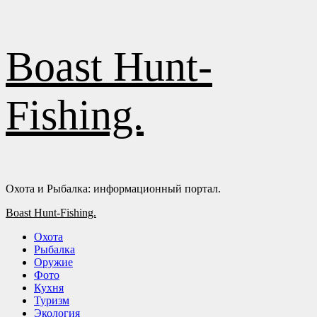
Перейти
Boast Hunt-
к
содержимому
Fishing.
Охота и Рыбалка: информационный портал.
Основное
Boast Hunt-Fishing.
меню
Охота
Рыбалка
Оружие
Фото
Кухня
Туризм
Экология