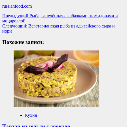
russianfood.com
Навигация
Предыдущий
Рыба, запечённая с кабачками, помидорами и
моцареллой
записи
Следующий:
Вегетарианская рыба из адыгейского сыра и
нори
Похожие записи:
Кухня
Тартар из сельди с авокадо