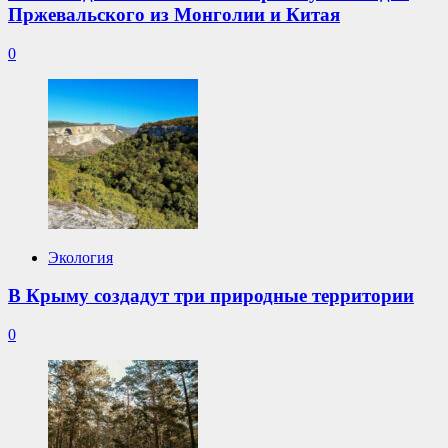
Пржевальского из Монголии и Китая
0
Экология
В Крыму создадут три природные территории
0