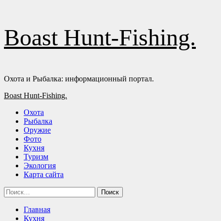
Перейти
Boast Hunt-Fishing.
к
содержимому
Охота и Рыбалка: информационный портал.
Основное
Boast Hunt-Fishing.
меню
Охота
Рыбалка
Оружие
Фото
Кухня
Туризм
Экология
Карта сайта
Найти:
Главная
Кухня