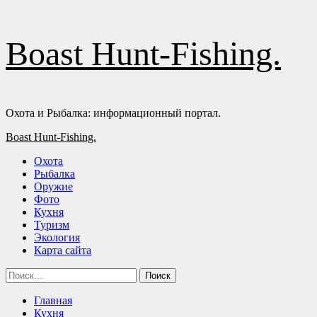
Перейти
Boast Hunt-Fishing.
к
содержимому
Охота и Рыбалка: информационный портал.
Основное
Boast Hunt-Fishing.
меню
Охота
Рыбалка
Оружие
Фото
Кухня
Туризм
Экология
Карта сайта
Найти:
Главная
Кухня