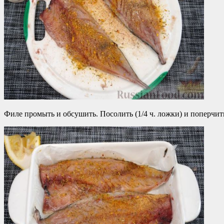
Филе промыть и обсушить. Посолить (1/4 ч. ложки) и поперчит