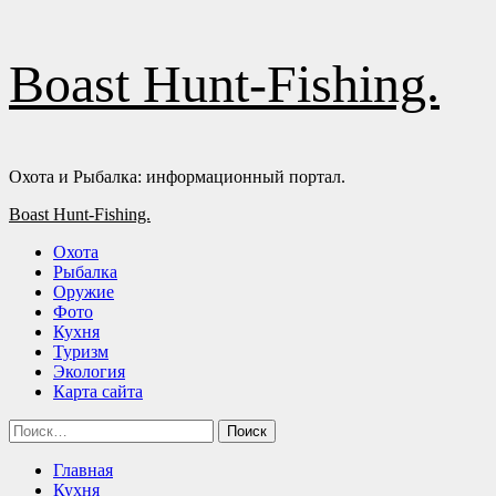
Перейти
Boast Hunt-Fishing.
к
содержимому
Охота и Рыбалка: информационный портал.
Основное
Boast Hunt-Fishing.
меню
Охота
Рыбалка
Оружие
Фото
Кухня
Туризм
Экология
Карта сайта
Найти:
Главная
Кухня