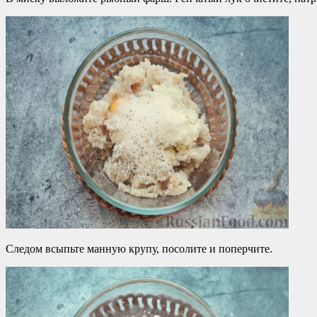
Следом всыпьте манную крупу, посолите и поперчите.