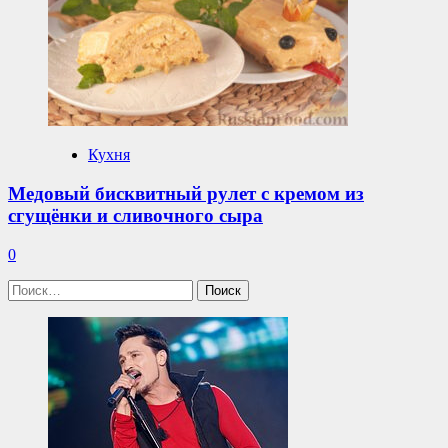
Кухня
Медовый бисквитный рулет с кремом из
сгущёнки и сливочного сыра
0
Найти: