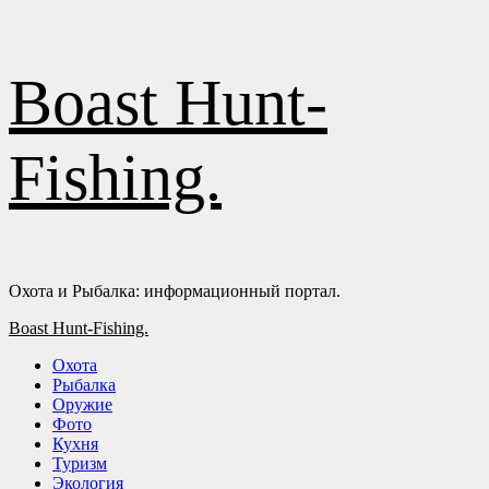
Перейти
Boast Hunt-
к
содержимому
Fishing.
Охота и Рыбалка: информационный портал.
Основное
Boast Hunt-Fishing.
меню
Охота
Рыбалка
Оружие
Фото
Кухня
Туризм
Экология