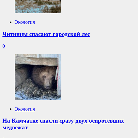
Экология
Читинцы спасают городской лес
0
Экология
На Камчатке спасли сразу двух осиротевших
медвежат