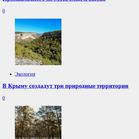
0
Экология
В Крыму создадут три природные территории
0