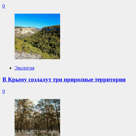
0
Экология
В Крыму создадут три природные территории
0