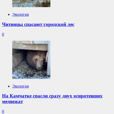
Экология
Читинцы спасают городской лес
0
Экология
На Камчатке спасли сразу двух осиротевших
медвежат
0