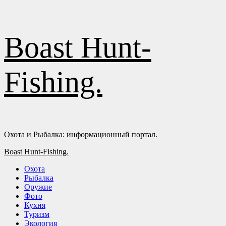
Перейти
Boast Hunt-
к
содержимому
Fishing.
Охота и Рыбалка: информационный портал.
Основное
Boast Hunt-Fishing.
меню
Охота
Рыбалка
Оружие
Фото
Кухня
Туризм
Экология