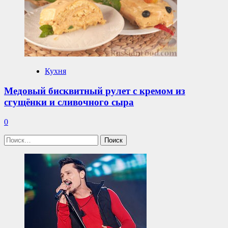
Кухня
Медовый бисквитный рулет с кремом из
сгущёнки и сливочного сыра
0
Найти: