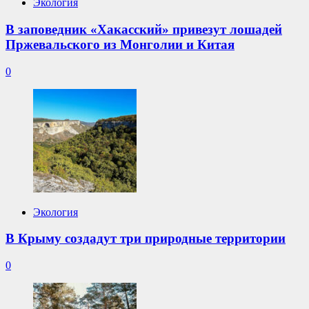
Экология
В заповедник «Хакасский» привезут лошадей
Пржевальского из Монголии и Китая
0
Экология
В Крыму создадут три природные территории
0