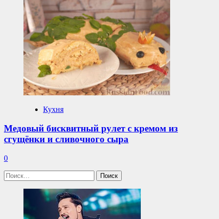
Кухня
Медовый бисквитный рулет с кремом из
сгущёнки и сливочного сыра
0
Найти: