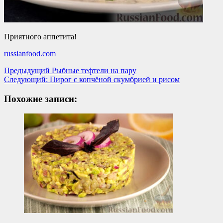
Приятного аппетита!
russianfood.com
Навигация
Предыдущий
Рыбные тефтели на пару
Следующий:
Пирог с копчёной скумбрией и рисом
записи
Похожие записи: