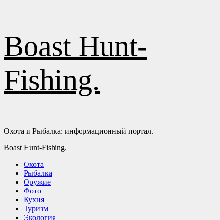
Перейти
Boast Hunt-
к
содержимому
Fishing.
Охота и Рыбалка: информационный портал.
Основное
Boast Hunt-Fishing.
меню
Охота
Рыбалка
Оружие
Фото
Кухня
Туризм
Экология