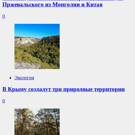
Пржевальского из Монголии и Китая
0
Экология
В Крыму создадут три природные территории
0