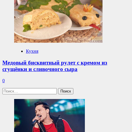
Кухня
Медовый бисквитный рулет с кремом из
сгущёнки и сливочного сыра
0
Найти: