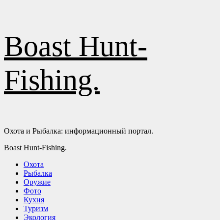
Перейти
Boast Hunt-
к
содержимому
Fishing.
Охота и Рыбалка: информационный портал.
Основное
Boast Hunt-Fishing.
меню
Охота
Рыбалка
Оружие
Фото
Кухня
Туризм
Экология