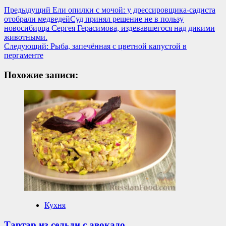
Навигация
Предыдущий
Ели опилки с мочой: у дрессировщика-садиста
отобрали медведейСуд принял решение не в пользу
записи
новосибирца Сергея Герасимова, издевавшегося над дикими
животными.
Следующий:
Рыба, запечённая с цветной капустой в
пергаменте
Похожие записи:
Кухня
Тартар из сельди с авокадо