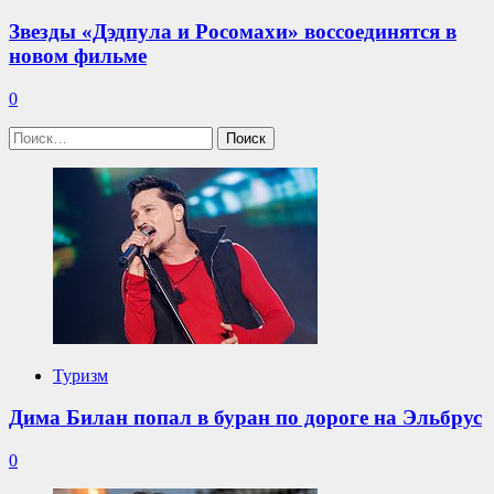
Звезды «Дэдпула и Росомахи» воссоединятся в
новом фильме
0
Найти:
Туризм
Дима Билан попал в буран по дороге на Эльбрус
0