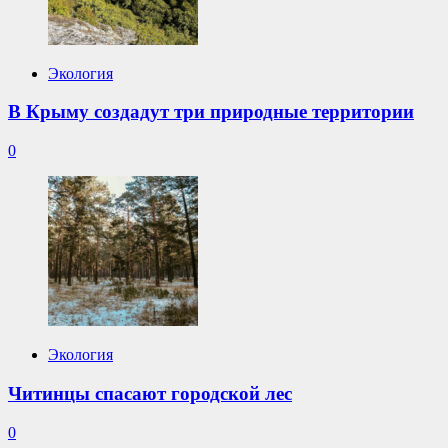
Экология
В Крыму создадут три природные территории
0
Экология
Читинцы спасают городской лес
0