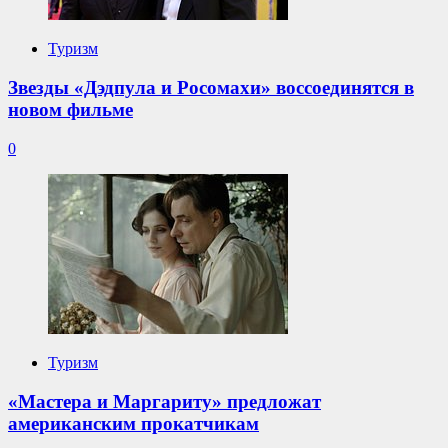
Туризм
Звезды «Дэдпула и Росомахи» воссоединятся в
новом фильме
0
Туризм
«Мастера и Маргариту» предложат
американским прокатчикам