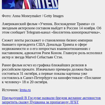
Фото: Anna Moneymaker / Getty Images
Американский фильм «Ученик. Восхождение Трампа» со
звездным актерским составом выйдет в России 14 ноября. Об
этом сообщает Telegram-канал «Бюллетень кинопрокатчика».
Сюжет ленты расскажет о становлении бизнес-империи
бывшего президента США Дональда Трампа в сфере
недвижимости и о его непростых взаимоотношениях с
наставником, адвокатом Роем Коном. Главную роль исполнил
актер и звезда Marvel Себастьян Стэн.
Ранее фильм исчез из графика ближайших релизов в
российском прокате. Изначально премьера должна была
состояться 31 октября, а первые показы картины уже
состоялись в Санкт-Петербурге на кинофестивале «Послание
к человеку» 18 и 20 октября.
Источник:
lenta.ru
Навигация
Предыдущий
В Госдуме назвали бредом желание активистов
запретить сказку Пушкина за пропаганду ЛГБТ
записи