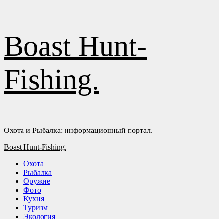
Перейти
Boast Hunt-
к
содержимому
Fishing.
Охота и Рыбалка: информационный портал.
Основное
Boast Hunt-Fishing.
меню
Охота
Рыбалка
Оружие
Фото
Кухня
Туризм
Экология