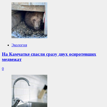
Экология
На Камчатке спасли сразу двух осиротевших
медвежат
0