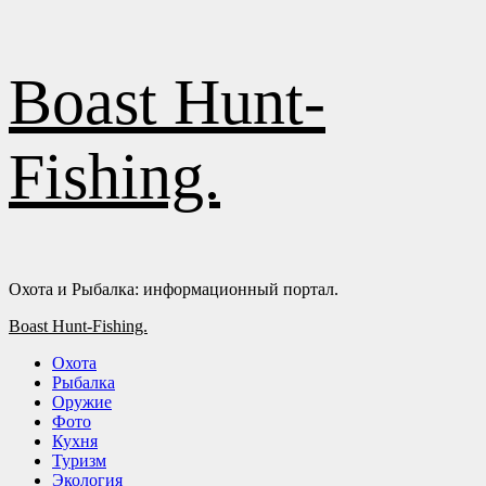
Перейти
Boast Hunt-
к
содержимому
Fishing.
Охота и Рыбалка: информационный портал.
Основное
Boast Hunt-Fishing.
меню
Охота
Рыбалка
Оружие
Фото
Кухня
Туризм
Экология