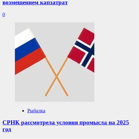
возмещением капзатрат
0
Рыбалка
СРНК рассмотрела условия промысла на 2025
год