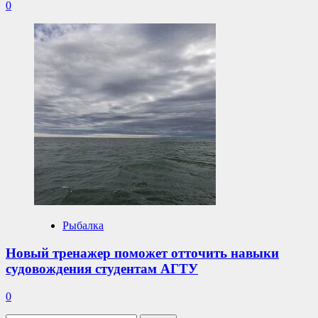
0
Рыбалка
Новый тренажер поможет отточить навыки
судовождения студентам АГТУ
0