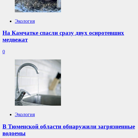
Экология
На Камчатке спасли сразу двух осиротевших
медвежат
0
Экология
В Тюменской области обнаружили загрязненные
водоемы