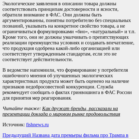
Экологические заявления в описании товара должны
соответствовать принципам достоверности и ясности,
обратили внимание в ФАС. Они должны быть
аргументированны, понятны потребителю без специальных
познаний, указывать на конкретное свойство товара, а не
ограничиваться формулировками «био», «натуральный» и т.п.
Кроме того, они не должны умалчивать о препятствующих
реализации преимущества условиях и создавать впечатление,
что продукция одобрена какой-либо организацией или
соответствует утвержденным стандартам, если это не
соответствует действительности.
В ведомстве напомнили, что формирование у потребителя
ошибочного мнения об улучшенных экологических
характеристиках продукта может быть оценено на наличие
признаков недобросовестной конкуренции. Служба
рекомендует сообщать о фактах гринвошинга в ФАС России
для принятия мер реагирования.
Читайте также:
Как дружат бренды, рассказали на
презентации доклада о мировом рынке продовольствия
Источник:
fishnews.ru
Навигация
Предыдущий
Названа дата премьеры фильма про Трампа в