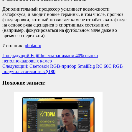
Дополнительный процессор усиливает возможности
автофокуса, и вводит новые термины, в том числе, прогноз
фокусировки, который позволяет камере отрабатывать фокус
на основе ряда сценариев в спортивных состязаниях
(например, фокусироваться на футбольном мяче даже во
время его перехвата).
Источник:
photar.ru
Навигация
Предыдущий
Fujifilm: мы занимаем 40% рынка
неполнокадровых камер
записи
Следующий:
Световой RGB-прибор SmallRig RC 60C RGB
получил стоимость в $180
Похожие записи: