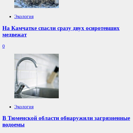
Экология
На Камчатке спасли сразу двух осиротевших
медвежат
0
Экология
В Тюменской области обнаружили загрязненные
водоемы