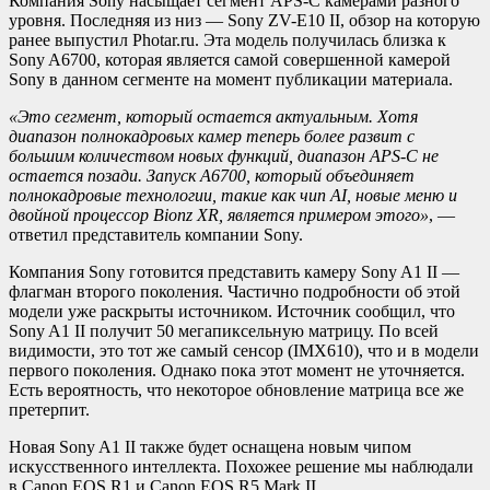
Компания Sony насыщает сегмент APS-C камерами разного
уровня. Последняя из низ — Sony ZV-E10 II, обзор на которую
ранее выпустил Photar.ru. Эта модель получилась близка к
Sony A6700, которая является самой совершенной камерой
Sony в данном сегменте на момент публикации материала.
«Это сегмент, который остается актуальным. Хотя
диапазон полнокадровых камер теперь более развит с
большим количеством новых функций, диапазон APS-C не
остается позади. Запуск A6700, который объединяет
полнокадровые технологии, такие как чип AI, новые меню и
двойной процессор Bionz XR, является примером этого»
, —
ответил представитель компании Sony.
Компания Sony готовится представить камеру Sony A1 II —
флагман второго поколения. Частично подробности об этой
модели уже раскрыты источником. Источник сообщил, что
Sony A1 II получит 50 мегапиксельную матрицу. По всей
видимости, это тот же самый сенсор (IMX610), что и в модели
первого поколения. Однако пока этот момент не уточняется.
Есть вероятность, что некоторое обновление матрица все же
претерпит.
Новая Sony A1 II также будет оснащена новым чипом
искусственного интеллекта. Похожее решение мы наблюдали
в Canon EOS R1 и Canon EOS R5 Mark II.