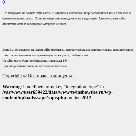
0
Все материалы на данном сайте взяты из открытых источников и предоставляются исключительно в
ознакомительных целях. Права на материалы принадлежат их владельцам. Администрация сайта
ответственности за содержание материала не несет.
Если Вы обнаружили на нашем сайте материалы, которые нарушают авторские права, принадлежащие
Вам, Вашей компании или организации, пожалуйста, сообщите нам.
На сайте могут быть опубликованы материалы 18+!
При цитировании ссылка на источник обязательна.
Copyright © Все права защищены.
Warning
: Undefined array key "integration_type" in
/var/www/user659422/data/www/twinsbowties.ru/wp-
content/uploads/.sape/sape.php
on line
2012