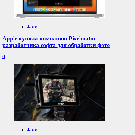
Фото
Apple купила компанию Pixelmator —
разработчика софта для обработки фото
0
Фото