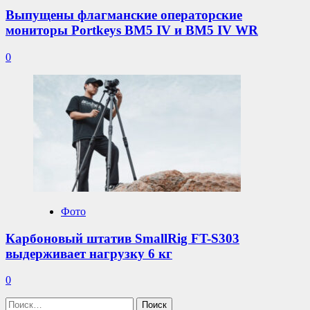
Выпущены флагманские операторские
мониторы Portkeys BM5 IV и BM5 IV WR
0
Фото
Карбоновый штатив SmallRig FT-S303
выдерживает нагрузку 6 кг
0
Найти: