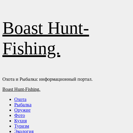
Перейти
Boast Hunt-
к
содержимому
Fishing.
Охота и Рыбалка: информационный портал.
Основное
Boast Hunt-Fishing.
меню
Охота
Рыбалка
Оружие
Фото
Кухня
Туризм
Экология