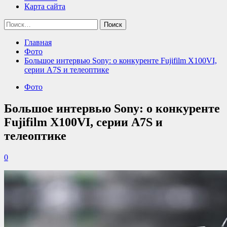
Карта сайта
Найти:
Главная
Фото
Большое интервью Sony: о конкуренте Fujifilm X100VI,
серии A7S и телеоптике
Фото
Большое интервью Sony: о конкуренте
Fujifilm X100VI, серии A7S и
телеоптике
0