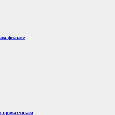
овом фильме
м прокатчикам