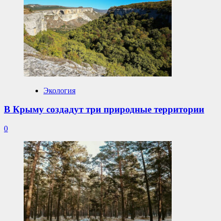
Экология
В Крыму создадут три природные территории
0