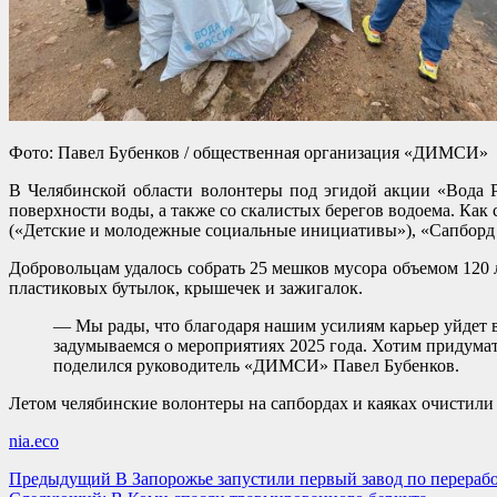
Фото: Павел Бубенков / общественная организация «ДИМСИ»
В Челябинской области волонтеры под эгидой акции «Вода Р
поверхности воды, а также со скалистых берегов водоема. К
(«Детские и молодежные социальные инициативы»), «Сапборд 
Добровольцам удалось собрать 25 мешков мусора объемом 120
пластиковых бутылок, крышечек и зажигалок.
— Мы рады, что благодаря нашим усилиям карьер уйдет 
задумываемся о мероприятиях 2025 года. Хотим придумат
поделился руководитель «ДИМСИ» Павел Бубенков.
Летом челябинские волонтеры на сапбордах и каяках очистили 
nia.eco
Навигация
Предыдущий
В Запорожье запустили первый завод по перераб