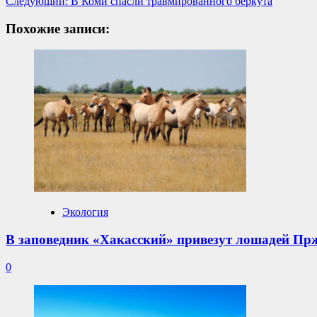
Следующий:
В Коми спасли травмированного беркута
записи
Похожие записи:
Экология
В заповедник «Хакасский» привезут лошадей Пр
0