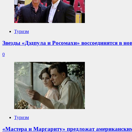
Туризм
Звезды «Дэдпула и Росомахи» воссоединятся в н
0
Туризм
«Мастера и Маргариту» предложат американски