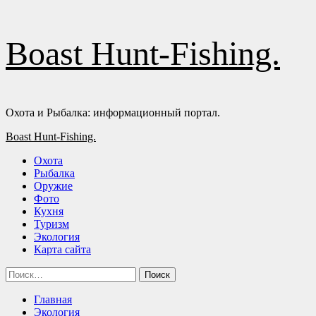
Перейти
Boast Hunt-Fishing.
к
содержимому
Охота и Рыбалка: информационный портал.
Основное
Boast Hunt-Fishing.
меню
Охота
Рыбалка
Оружие
Фото
Кухня
Туризм
Экология
Карта сайта
Найти:
Главная
Экология