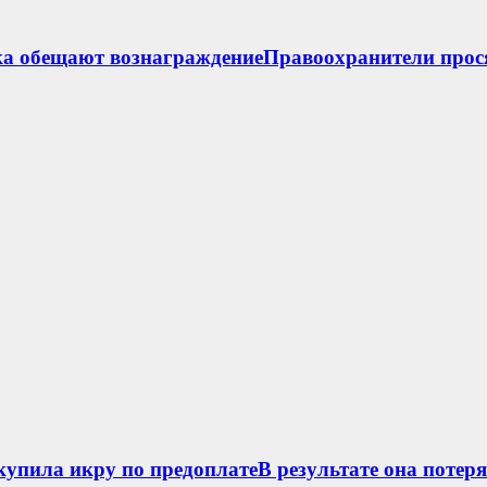
ка обещают вознаграждениеПравоохранители прос
упила икру по предоплатеВ результате она потеря