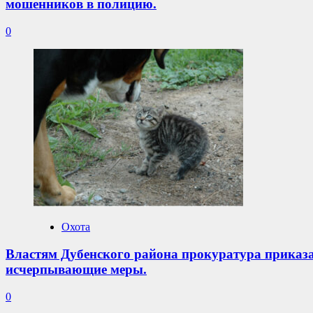
мошенников в полицию.
0
Охота
Властям Дубенского района прокуратура приказа
исчерпывающие меры.
0