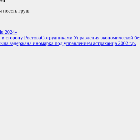
дей
ы поесть груш
du 2024»
и в сторону РостоваСотрудниками Управления экономической б
была задержана иномарка под управлением астраханца 2002 г.р.