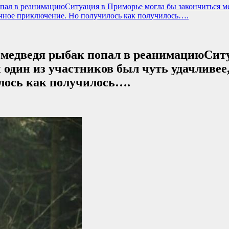
пал в реанимациюСитуация в Приморье могла бы закончиться мен
ичное приключение. Но получилось как получилось….
 медведя рыбак попал в реанимациюСит
 один из участников был чуть удачливе
лось как получилось….