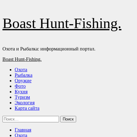
Перейти
Boast Hunt-Fishing.
к
содержимому
Охота и Рыбалка: информационный портал.
Основное
Boast Hunt-Fishing.
меню
Охота
Рыбалка
Оружие
Фото
Кухня
Туризм
Экология
Карта сайта
Найти:
Главная
Охота