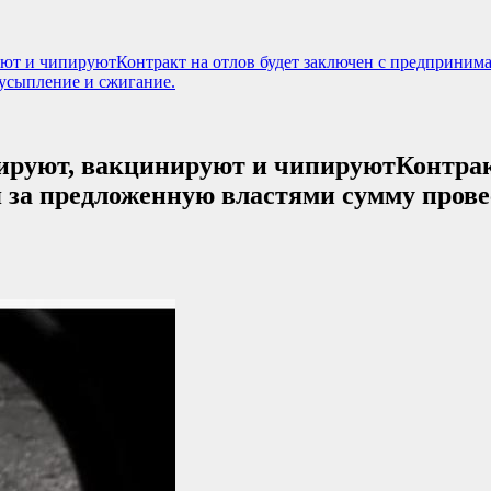
ируют и чипируютКонтракт на отлов будет заключен с предприним
 усыпление и сжигание.
стрируют, вакцинируют и чипируютКонтрак
 за предложенную властями сумму прове