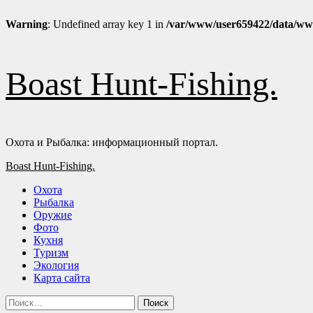
Warning
: Undefined array key 1 in
/var/www/user659422/data/ww
Перейти
к
Boast Hunt-Fishing.
содержимому
Охота и Рыбалка: информационный портал.
Основное
Boast Hunt-Fishing.
меню
Охота
Рыбалка
Оружие
Фото
Кухня
Туризм
Экология
Карта сайта
Найти: