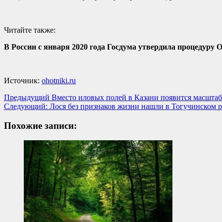
Читайте также:
В России с января 2020 года Госдума утвердила процедур
Источник:
ohotniki.ru
Навигация
Предыдущий
Вместо иловых полей в Казани появится масшта
Следующий:
Лося без признаков жизни нашли в Тогучинском 
записи
Похожие записи: