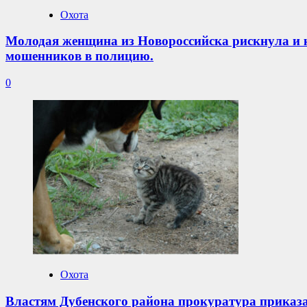
Охота
Молодая женщина из Новороссийска рискнула и к
мошенников в полицию.
0
Охота
Властям Дубенского района прокуратура приказа