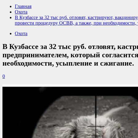
Главная
Охота
В Кузбассе за 32 тыс руб. отловят, кастрируют, вакцин
провести процедуру ОСВВ, а также, при необходимости,
Охота
В Кузбассе за 32 тыс руб. отловят, ка
предпринимателем, который согласится
необходимости, усыпление и сжигание.
0