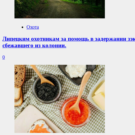
Охота
Липецким охотникам за помощь в задержании зэ
сбежавшего из колонии.
0