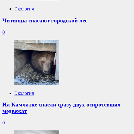
Экология
Читинцы спасают городской лес
0
Экология
На Камчатке спасли сразу двух осиротевших
медвежат
0