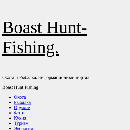
Перейти
Boast Hunt-
к
содержимому
Fishing.
Охота и Рыбалка: информационный портал.
Основное
Boast Hunt-Fishing.
меню
Охота
Рыбалка
Оружие
Фото
Кухня
Туризм
Экология