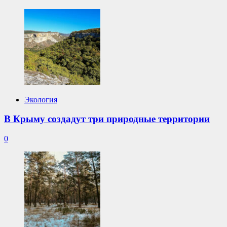
Экология
В Крыму создадут три природные территории
0