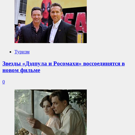
Туризм
Звезды «Дэдпула и Росомахи» воссоединятся в
новом фильме
0