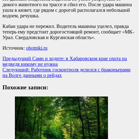
дикого животного на трассе и сбил его. После удара машина
ушла в кювет, где рядом с дорогой располагался небольшой
водоем, речушка.
Кабан удара не пережил. Водитель машины уцелел, правда
теперь ему предстоит дорогостоящий ремонт, сообщает «МК-
Урал. Свердловская и Курганская область».
Источник:
ohotniki.ru
Навигация
Предыдущий
Сами и ходите: в Хабаровском крае охота на
медведя никому не нужна
записи
Следующий:
Работник госконтроля делился с браконьерами
на Волге данными о рейдах
Похожие записи: