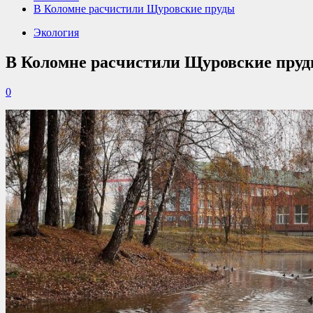
В Коломне расчистили Щуровские пруды
Экология
В Коломне расчистили Щуровские пру
0