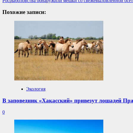
Росрыболовства обнаружили мешки со свежевыловленной осет
Похожие записи:
Экология
В заповедник «Хакасский» привезут лошадей Пр
0