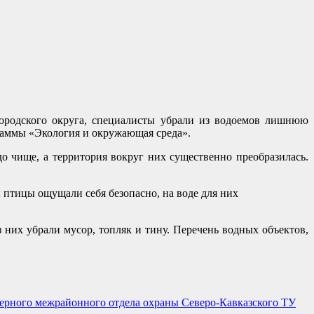
ородского округа, специалисты убрали из водоемов лишнюю
раммы «Экология и окружающая среда».
 чище, а территория вокруг них существенно преобразилась.
птицы ощущали себя безопасно, на воде для них
 них убрали мусор, топляк и тину. Перечень водных объектов,
верного межрайонного отдела охраны Северо-Кавказского ТУ