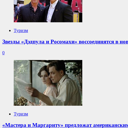
Туризм
Звезды «Дэдпула и Росомахи» воссоединятся в н
0
Туризм
«Мастера и Маргариту» предложат американски