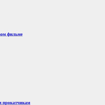
овом фильме
м прокатчикам