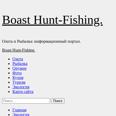
Перейти
Boast Hunt-Fishing.
к
содержимому
Охота и Рыбалка: информационный портал.
Основное
Boast Hunt-Fishing.
меню
Охота
Рыбалка
Оружие
Фото
Кухня
Туризм
Экология
Карта сайта
Найти:
Главная
Экология