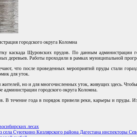
истрация городского округа Коломна
тку каскада Щуровских прудов. По данным администрации г
йных деревьев. Работы проходили в рамках муниципальной прог
чают, что после проведенных мероприятий пруды стали гораздо
мик для уток.
жителей, но и для многочисленных уток, живущих здесь. Чтобы 
е администрации городского округа Коломна.
. В течение года в порядок привели реки, карьеры и пруды. Из
восибирских лесах
з села Суюткино Кизлярского района Дагестана инспекторы Се