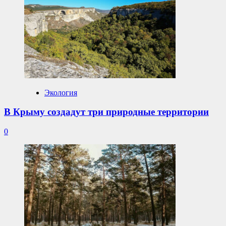
Экология
В Крыму создадут три природные территории
0