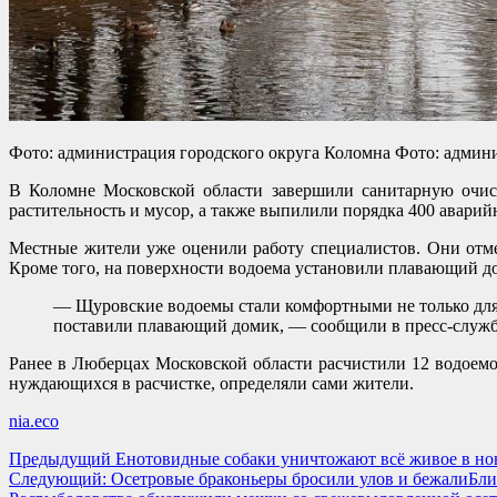
Фото: администрация городского округа Коломна Фото: админ
В Коломне Московской области завершили санитарную очис
растительность и мусор, а также выпилили порядка 400 авари
Местные жители уже оценили работу специалистов. Они отме
Кроме того, на поверхности водоема установили плавающий до
— Щуровские водоемы стали комфортными не только для 
поставили плавающий домик, — сообщили в пресс-служб
Ранее в Люберцах Московской области расчистили 12 водоемов
нуждающихся в расчистке, определяли сами жители.
nia.eco
Навигация
Предыдущий
Енотовидные собаки уничтожают всё живое в но
Следующий:
Осетровые браконьеры бросили улов и бежалиБли
записи