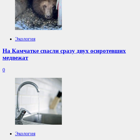
Экология
На Камчатке спасли сразу двух осиротевших
медвежат
0
Экология