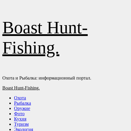
Перейти
Boast Hunt-
к
содержимому
Fishing.
Охота и Рыбалка: информационный портал.
Основное
Boast Hunt-Fishing.
меню
Охота
Рыбалка
Оружие
Фото
Кухня
Туризм
Экология