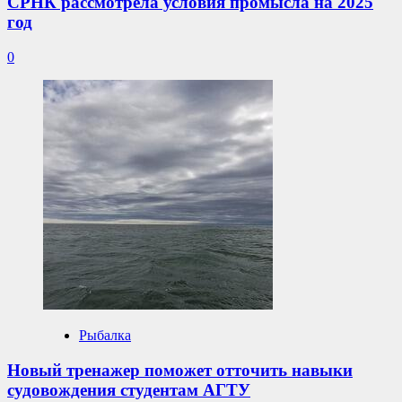
СРНК рассмотрела условия промысла на 2025
год
0
Рыбалка
Новый тренажер поможет отточить навыки
судовождения студентам АГТУ