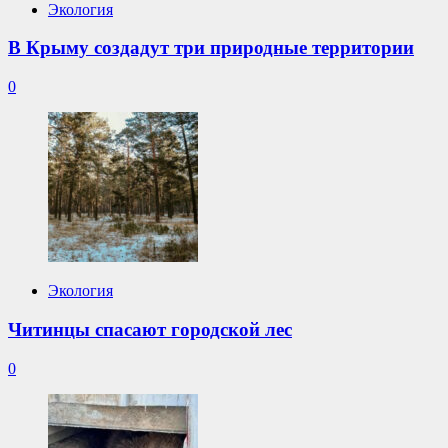
Экология
В Крыму создадут три природные территории
0
Экология
Читинцы спасают городской лес
0