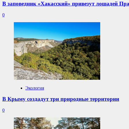
В заповедник «Хакасский» привезут лошадей Пр
0
Экология
В Крыму создадут три природные территории
0