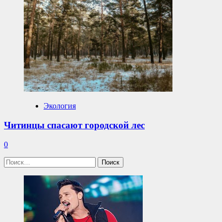
Экология
Читинцы спасают городской лес
0
Найти: