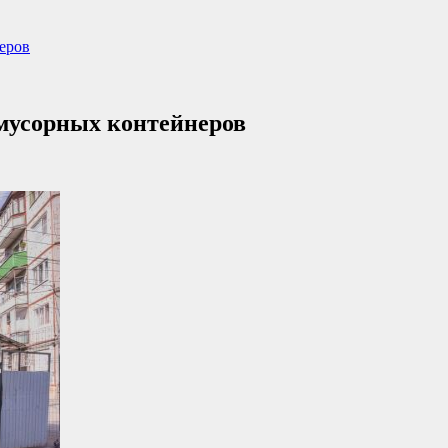
неров
 мусорных контейнеров