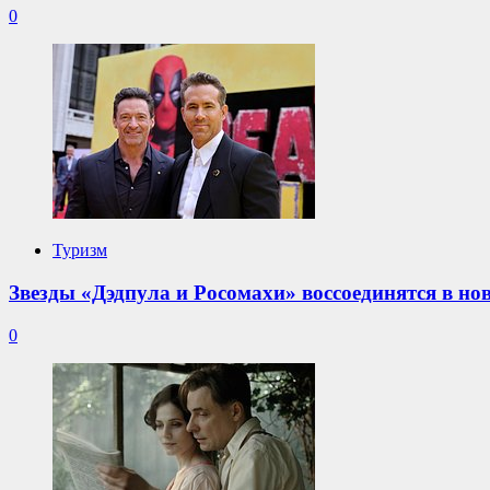
0
Туризм
Звезды «Дэдпула и Росомахи» воссоединятся в н
0