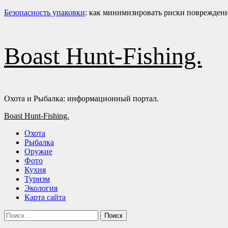
Безопасность упаковки
: как минимизировать риски повреждени
Boast Hunt-Fishing.
Охота и Рыбалка: информационный портал.
Основное
Boast Hunt-Fishing.
меню
Охота
Рыбалка
Оружие
Фото
Кухня
Туризм
Экология
Карта сайта
Найти: