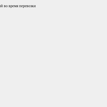
Перейти
й во время перевозки
к
содержимому