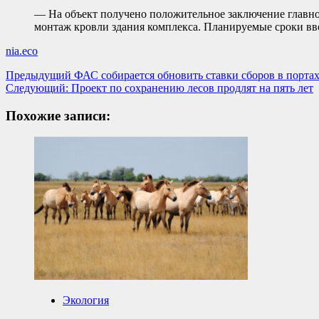
— На объект получено положительное заключение главно
монтаж кровли здания комплекса. Планируемые сроки вв
nia.eco
Навигация
Предыдущий
ФАС собирается обновить ставки сборов в порта
Следующий:
Проект по сохранению лесов продлят на пять лет
записи
Похожие записи:
Экология