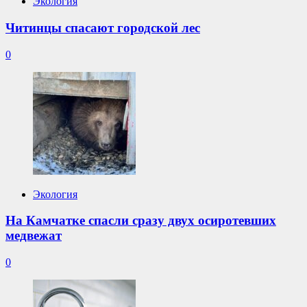
Экология
Читинцы спасают городской лес
0
Экология
На Камчатке спасли сразу двух осиротевших
медвежат
0