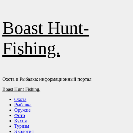
Перейти
Boast Hunt-
к
содержимому
Fishing.
Охота и Рыбалка: информационный портал.
Основное
Boast Hunt-Fishing.
меню
Охота
Рыбалка
Оружие
Фото
Кухня
Туризм
Экология