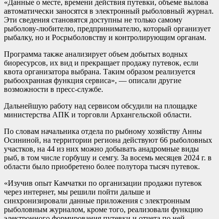
«Данные о месте, времени действия путевки, объеме вылова
автоматически заносятся в электронный рыболовный журнал.
Эти сведения становятся доступны не только самому
рыболову-любителю, предпринимателю, который организует
рыбалку, но и Росрыболовству и контролирующим органам.
Программа также анализирует объем добытых водных
биоресурсов, их вид и прекращает продажу путевок, если
квота организатора выбрана. Таким образом реализуется
рыбоохранная функция сервиса», — описали другие
возможности в пресс-службе.
Дальнейшую работу над сервисом обсудили на площадке
министерства АПК и торговли Архангельской области.
По словам начальника отдела по рыбному хозяйству Анны
Осининой, на территории региона действуют 66 рыболовных
участков, на 44 из них можно добывать анадромные виды
рыб, в том числе горбушу и семгу. За восемь месяцев 2024 г. в
области было приобретено более полутора тысяч путевок.
«Изучив опыт Камчатки по организации продажи путевок
через интернет, мы решили пойти дальше и
синхронизировали данные приложения с электронным
рыболовным журналом, кроме того, реализовали функцию
электронного формирования путевки и отчета по ней.