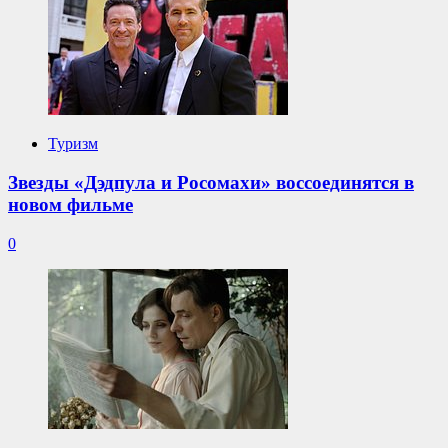
Туризм
Звезды «Дэдпула и Росомахи» воссоединятся в
новом фильме
0