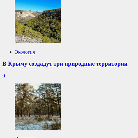
Экология
В Крыму создадут три природные территории
0