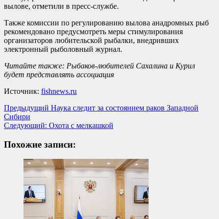
вылове, отметили в пресс-службе.
Также комиссии по регулированию вылова анадромных рыб
рекомендовано предусмотреть меры стимулирования
организаторов любительской рыбалки, внедривших
электронный рыболовный журнал.
Читайте также: Рыбаков-любителей Сахалина и Курил
будет представлять ассоциация
Источник:
fishnews.ru
Навигация
Предыдущий
Наука следит за состоянием раков Западной
Сибири
записи
Следующий:
Охота с мелкашкой
Похожие записи: