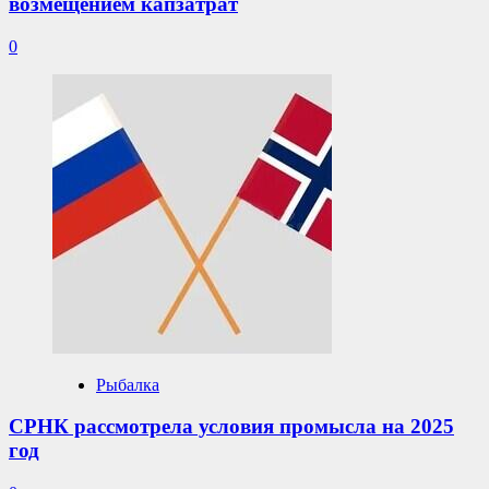
возмещением капзатрат
0
Рыбалка
СРНК рассмотрела условия промысла на 2025
год