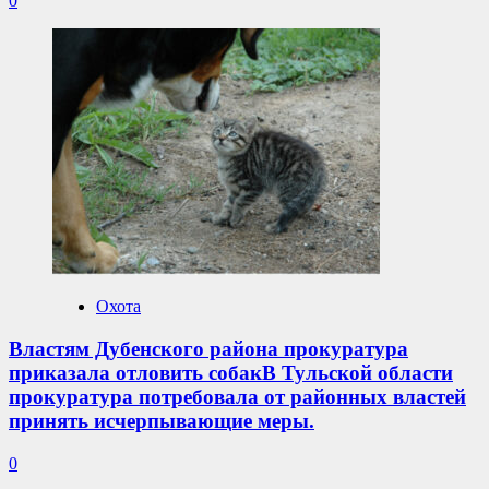
0
Охота
Властям Дубенского района прокуратура
приказала отловить собакВ Тульской области
прокуратура потребовала от районных властей
принять исчерпывающие меры.
0