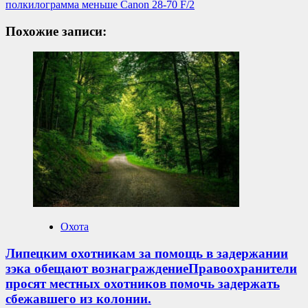
полкилограмма меньше Canon 28-70 F/2
Похожие записи:
Охота
Липецким охотникам за помощь в задержании
зэка обещают вознаграждениеПравоохранители
просят местных охотников помочь задержать
сбежавшего из колонии.