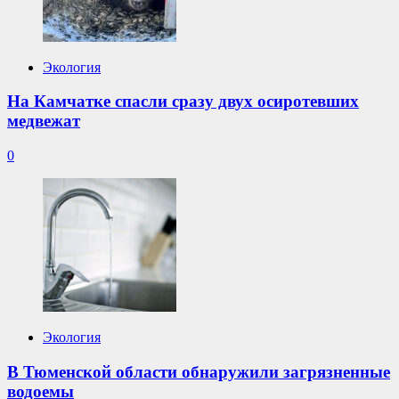
Экология
На Камчатке спасли сразу двух осиротевших
медвежат
0
Экология
В Тюменской области обнаружили загрязненные
водоемы