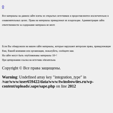
0
Все материалы на данном сайте взяты из открытых источников и предоставляются исключительно в
ознакомительных целях. Права на материалы принадлежат их владельцам. Администрация сайта
ответственности за содержание материала не несет.
Если Вы обнаружили на нашем сайте материалы, которые нарушают авторские права, принадлежащие
Вам, Вашей компании или организации, пожалуйста, сообщите нам.
На сайте могут быть опубликованы материалы 18+!
При цитировании ссылка на источник обязательна.
Copyright © Все права защищены.
Warning
: Undefined array key "integration_type" in
/var/www/user659422/data/www/twinsbowties.ru/wp-
content/uploads/.sape/sape.php
on line
2012