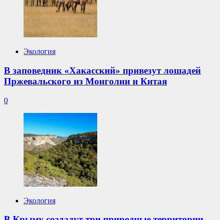
Экология
В заповедник «Хакасский» привезут лошадей
Пржевальского из Монголии и Китая
0
Экология
В Крыму создадут три природные территории