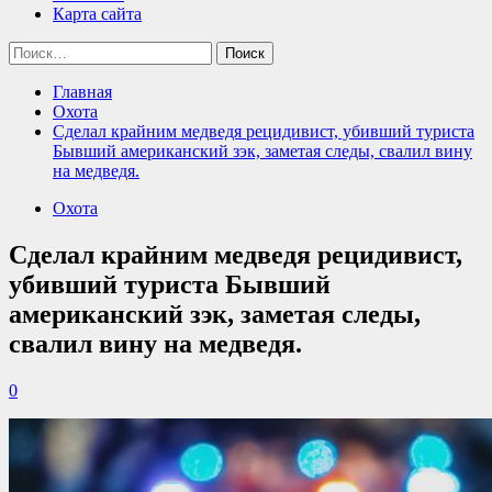
Карта сайта
Найти:
Главная
Охота
Сделал крайним медведя рецидивист, убивший туриста
Бывший американский зэк, заметая следы, свалил вину
на медведя.
Охота
Сделал крайним медведя рецидивист,
убивший туриста Бывший
американский зэк, заметая следы,
свалил вину на медведя.
0