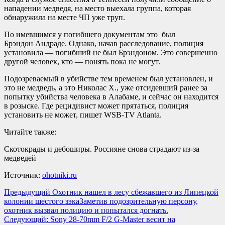
нападении медведя, на место выехала группа, которая
обнаружила на месте ЧП уже труп.
По имевшимся у погибшего документам это был
Брэндон Андраде. Однако, начав расследование, полиция
установила — погибший не был Брэндоном. Это совершенно
другой человек, кто — понять пока не могут.
Подозреваемый в убийстве тем временем был установлен, и
это не медведь, а это Николас Х., уже отсидевший ранее за
попытку убийства человека в Алабаме, и сейчас он находится
в розыске. Где рецидивист может прятаться, полиция
установить не может, пишет WSB-TV Atlanta.
Читайте также:
Скотокрады и дебоширы. Россияне снова страдают из-за
медведей
Источник:
ohotniki.ru
Навигация
Предыдущий
Охотник нашел в лесу сбежавшего из Липецкой
колонии шестого зэкаЗаметив подозрительную персону,
записи
охотник вызвал полицию и попытался догнать.
Следующий:
Sony 28-70mm F/2 G-Master весит на