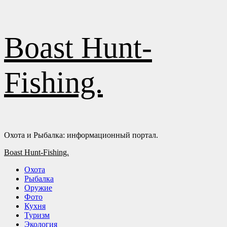
Перейти
Boast Hunt-
к
содержимому
Fishing.
Охота и Рыбалка: информационный портал.
Основное
Boast Hunt-Fishing.
меню
Охота
Рыбалка
Оружие
Фото
Кухня
Туризм
Экология