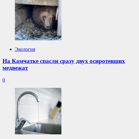
Экология
На Камчатке спасли сразу двух осиротевших
медвежат
0