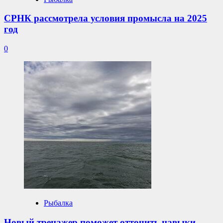
СРНК рассмотрела условия промысла на 2025
год
0
Рыбалка
Новый тренажер поможет отточить навыки