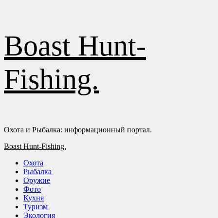
Перейти
Boast Hunt-
к
содержимому
Fishing.
Охота и Рыбалка: информационный портал.
Основное
Boast Hunt-Fishing.
меню
Охота
Рыбалка
Оружие
Фото
Кухня
Туризм
Экология