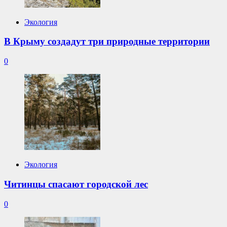
Экология
В Крыму создадут три природные территории
0
Экология
Читинцы спасают городской лес
0