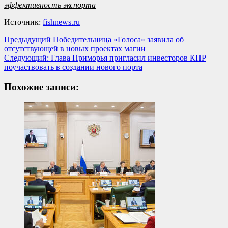
эффективность экспорта
Источник:
fishnews.ru
Навигация
Предыдущий
Победительница «Голоса» заявила об
отсутствующей в новых проектах магии
записи
Следующий:
Глава Приморья пригласил инвесторов КНР
поучаствовать в создании нового порта
Похожие записи: