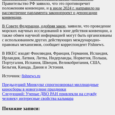
Правительство РФ заявило, что это противоречит
положениям конвенции, и
в июле 2024 г.
направило на
рассмотрение парламента
законопроект о денонсации
конвенции
.
В Совете Федерации, одобряя закон
, заявили, что проведение
морских научных исследований в зоне действия конвенции, а
также обмен научной информацией могут быть организованы
с использованием других действующих международно-
правовых механизмов, сообщает корреспондент Fishnews.
В ИКЕС входят Финляндия, Франция, Германия, Исландия,
Ирландия, Латвия, Литва, Нидерланды, Норвегия, Польша,
Португалия, Испания, Швеция, Великобритания, США,
Бельгия, Канада, Дания и Эстония.
Источник:
fishnews.ru
Навигация
Предыдущий
Минкульт спрогнозировал миллиардные
киносборы в новогодние праздники
записи
Следующий:
Ученые ДВО РАН привлекли на службу
человеку интересные свойства кальмара
Похожие записи: