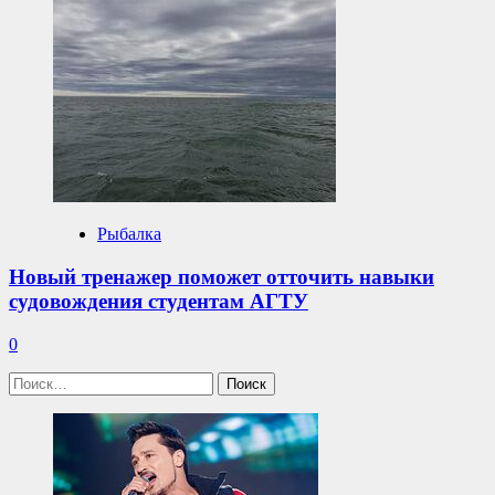
Рыбалка
Новый тренажер поможет отточить навыки
судовождения студентам АГТУ
0
Найти: