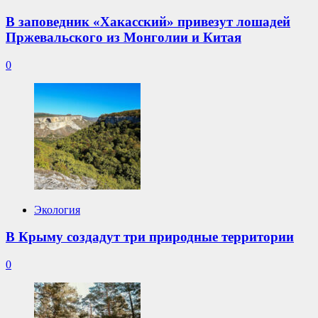
В заповедник «Хакасский» привезут лошадей
Пржевальского из Монголии и Китая
0
Экология
В Крыму создадут три природные территории
0