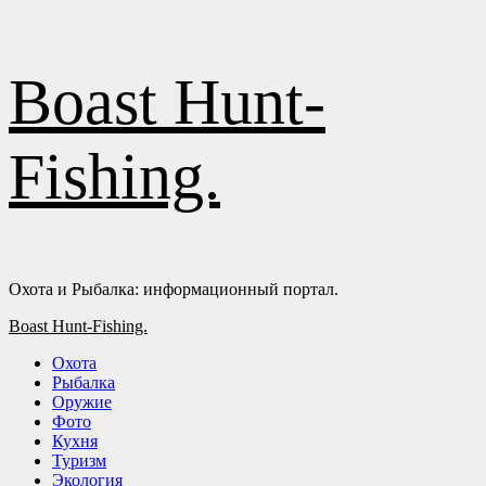
Перейти
Boast Hunt-
к
содержимому
Fishing.
Охота и Рыбалка: информационный портал.
Основное
Boast Hunt-Fishing.
меню
Охота
Рыбалка
Оружие
Фото
Кухня
Туризм
Экология