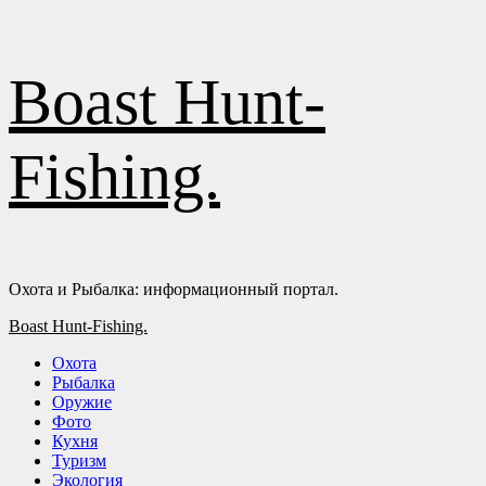
Перейти
Boast Hunt-
к
содержимому
Fishing.
Охота и Рыбалка: информационный портал.
Основное
Boast Hunt-Fishing.
меню
Охота
Рыбалка
Оружие
Фото
Кухня
Туризм
Экология