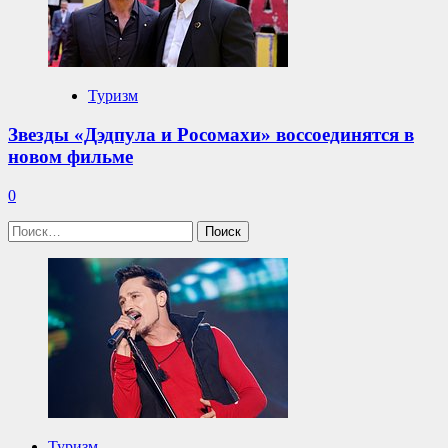
Туризм
Звезды «Дэдпула и Росомахи» воссоединятся в
новом фильме
0
Найти:
Туризм