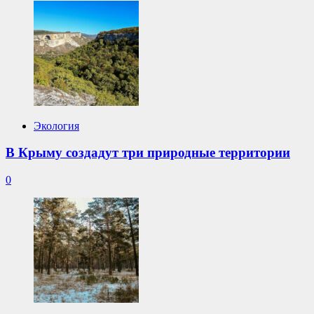
Экология
В Крыму создадут три природные территории
0