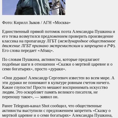
Фото: Кирилл Зыков / АГН «Москва»
Единственный прямой потомок поэта Александра Пушкина и
его тезка возмутился предложением проверить произведение
классика на пропаганду ЛГБТ (
международное общественное
движение ЛГБТ признано экстремистским и запрещено в РФ
).
Его слова передает «Абзац».
По словам Пушкина, активисты, которые предлагают
подобные шаги в отношении «Сказки о мертвой царевне и о
семи богатырях», просто «дураки».
«Они дураки! Александр Сергеевич известен во всем мире. А
эти дураки не понимают в культуре ровным счетом ничего.
Какие глупости! Просто мешают воспринимать искусство
людям. Это оскорбляет память великого писателя, не
переношу такое», — заявил он.
Ранее Telegram-канал Shot сообщил, что общественные
активисты выступили с предложением запретить «Сказку о
мертвой царевне и о семи богатырях» Александра Пушкина,