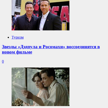
Туризм
Звезды «Дэдпула и Росомахи» воссоединятся в
новом фильме
0