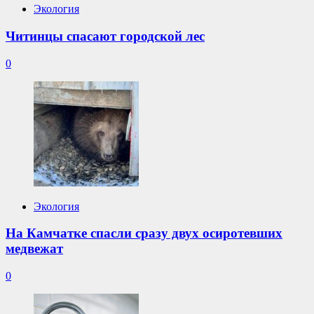
Экология
Читинцы спасают городской лес
0
Экология
На Камчатке спасли сразу двух осиротевших
медвежат
0