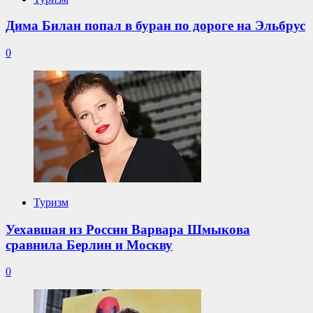
Дима Билан попал в буран по дороге на Эльбрус
0
Туризм
Уехавшая из России Варвара Шмыкова
сравнила Берлин и Москву
0