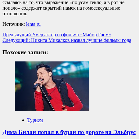
ссылаясь на то, что выражение «по усам текло, а в рот не
попало» содержит скрытый намек на гомосексуальные
отношения.
Источник:
lenta.ru
Навигация
Предыдущий
Умер актер из фильма «Майор Гром»
Следующий:
Никита Михалков назвал лучшие фильмы года
записи
Похожие записи:
Туризм
Дима Билан попал в буран по дороге на Эльбрус