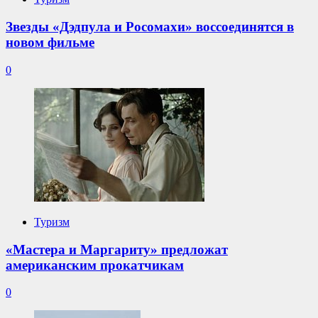
Звезды «Дэдпула и Росомахи» воссоединятся в
новом фильме
0
Туризм
«Мастера и Маргариту» предложат
американским прокатчикам
0