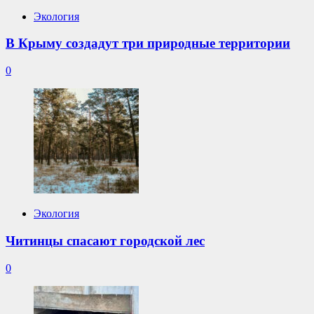
Экология
В Крыму создадут три природные территории
0
Экология
Читинцы спасают городской лес
0