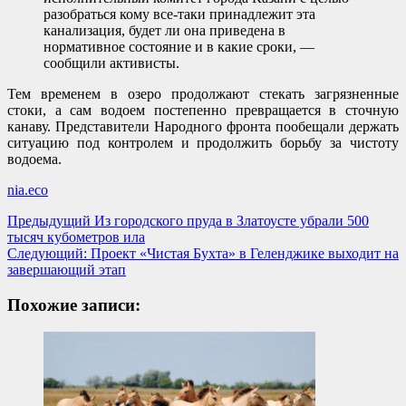
разобраться кому все-таки принадлежит эта
канализация, будет ли она приведена в
нормативное состояние и в какие сроки, —
сообщили активисты.
Тем временем в озеро продолжают стекать загрязненные
стоки, а сам водоем постепенно превращается в сточную
канаву. Представители Народного фронта пообещали держать
ситуацию под контролем и продолжить борьбу за чистоту
водоема.
nia.eco
Навигация
Предыдущий
Из городского пруда в Златоусте убрали 500
тысяч кубометров ила
записи
Следующий:
Проект «Чистая Бухта» в Геленджике выходит на
завершающий этап
Похожие записи: