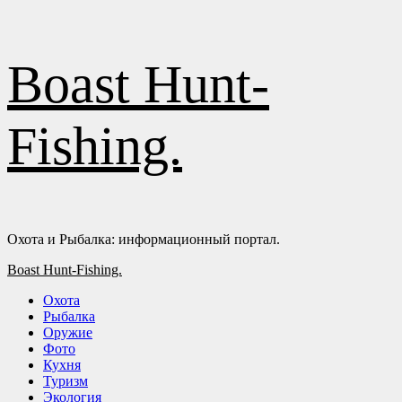
Перейти
Boast Hunt-
к
содержимому
Fishing.
Охота и Рыбалка: информационный портал.
Основное
Boast Hunt-Fishing.
меню
Охота
Рыбалка
Оружие
Фото
Кухня
Туризм
Экология