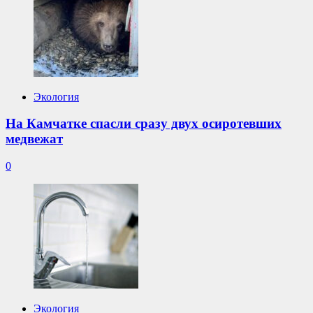
Экология
На Камчатке спасли сразу двух осиротевших
медвежат
0
Экология