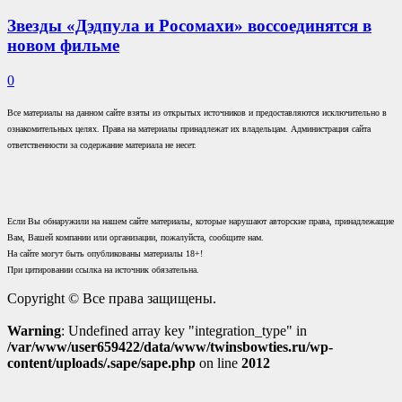
Звезды «Дэдпула и Росомахи» воссоединятся в
новом фильме
0
Все материалы на данном сайте взяты из открытых источников и предоставляются исключительно в
ознакомительных целях. Права на материалы принадлежат их владельцам. Администрация сайта
ответственности за содержание материала не несет.
Если Вы обнаружили на нашем сайте материалы, которые нарушают авторские права, принадлежащие
Вам, Вашей компании или организации, пожалуйста, сообщите нам.
На сайте могут быть опубликованы материалы 18+!
При цитировании ссылка на источник обязательна.
Copyright © Все права защищены.
Warning
: Undefined array key "integration_type" in
/var/www/user659422/data/www/twinsbowties.ru/wp-
content/uploads/.sape/sape.php
on line
2012