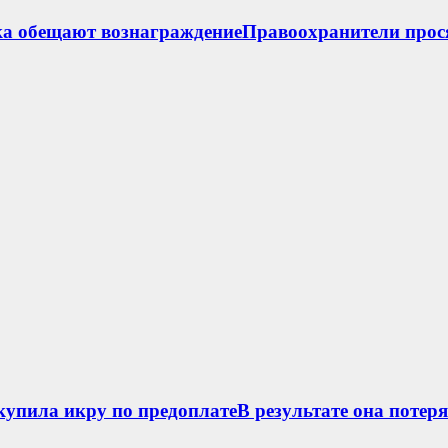
ка обещают вознаграждениеПравоохранители прос
упила икру по предоплатеВ результате она потеря