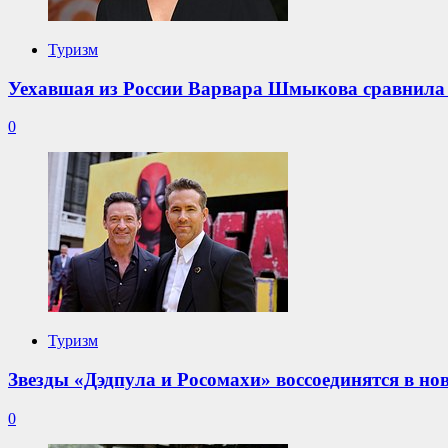
Туризм
Уехавшая из России Варвара Шмыкова сравнила
0
Туризм
Звезды «Дэдпула и Росомахи» воссоединятся в н
0