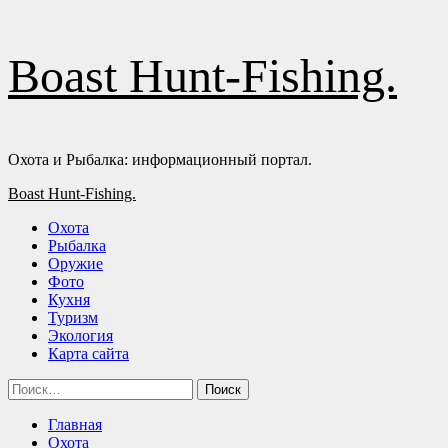
Перейти
Boast Hunt-Fishing.
к
содержимому
Охота и Рыбалка: информационный портал.
Основное
Boast Hunt-Fishing.
меню
Охота
Рыбалка
Оружие
Фото
Кухня
Туризм
Экология
Карта сайта
Найти:
Главная
Охота