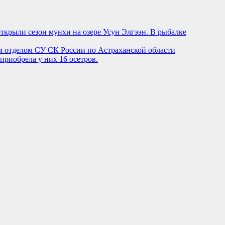
ткрыли сезон мунхи на озере Усун Элгээн. В рыбалке
 отделом СУ СК России по Астраханской области
приобрела у них 16 осетров.