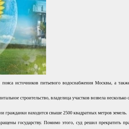
» пояса источников питьевого водоснабжения Москвы, а также
апитальное строительство, владелица участков возвела нескольк
нии гражданки находится свыше 2500 квадратных метров земель.
вращены государству. Помимо этого, суд решил прекратить пра