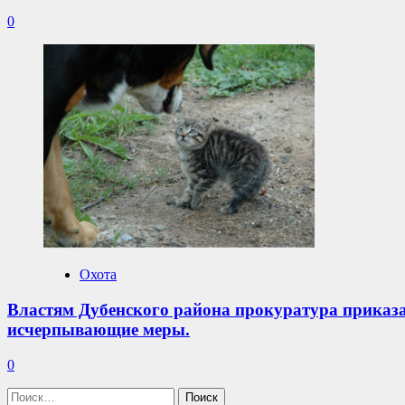
0
Охота
Властям Дубенского района прокуратура приказа
исчерпывающие меры.
0
Найти: