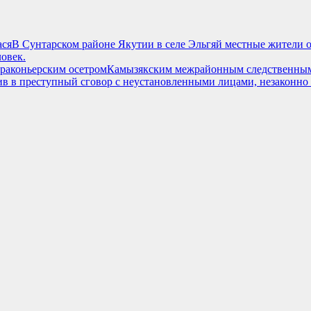
асяВ Сунтарском районе Якутии в селе Эльгяй местные жители о
овек.
раконьерским осетромКамызякским межрайонным следственным
пив в преступный сговор с неустановленными лицами, незаконно 