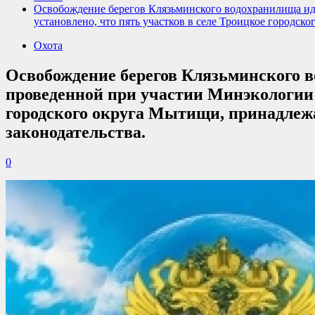
Освобождение берегов Клязьминского водохранилища ид
установлено, что пять участков в селе Троицкое город
Охота
Освобождение берегов Клязьминского 
проведенной при участии Минэкологии 
городского округа Мытищи, принадлеж
законодательства.
0