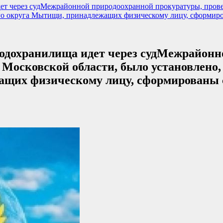
ет через судМежрайонной природоохранной прокуратуры, пров
ского округа Мытищи, принадлежащих физическому лицу, сформир
водохранилища идет через судМежрайонн
Московской области, было установлено, 
ащих физическому лицу, сформированы 