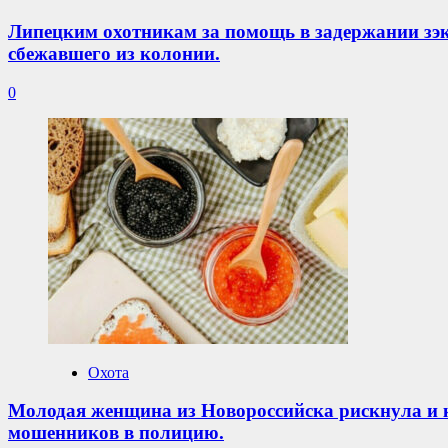
Липецким охотникам за помощь в задержании зэ
сбежавшего из колонии.
0
Охота
Молодая женщина из Новороссийска рискнула и к
мошенников в полицию.