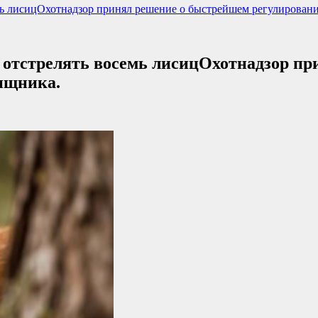
мь лисицОхотнадзор принял решение о быстрейшем регулирован
 отстрелять восемь лисицОхотнадзор п
ищника.