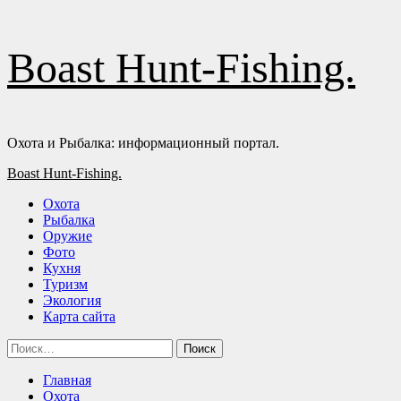
Перейти
Boast Hunt-Fishing.
к
содержимому
Охота и Рыбалка: информационный портал.
Основное
Boast Hunt-Fishing.
меню
Охота
Рыбалка
Оружие
Фото
Кухня
Туризм
Экология
Карта сайта
Найти:
Главная
Охота