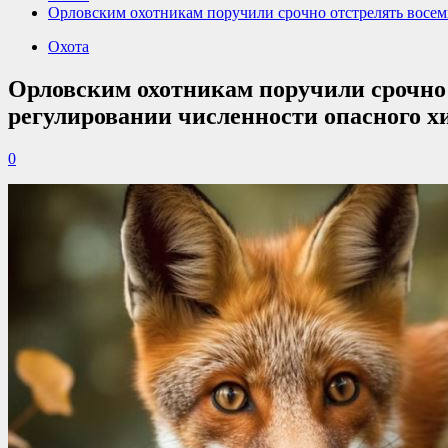
Орловским охотникам поручили срочно отстрелять восе
Охота
Орловским охотникам поручили срочно
регулировании численности опасного х
0