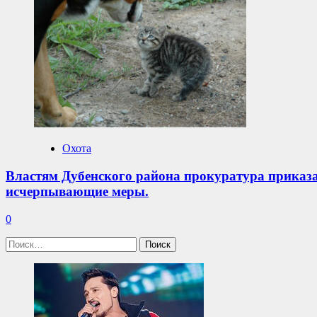
Охота
Властям Дубенского района прокуратура приказа
исчерпывающие меры.
0
Найти: