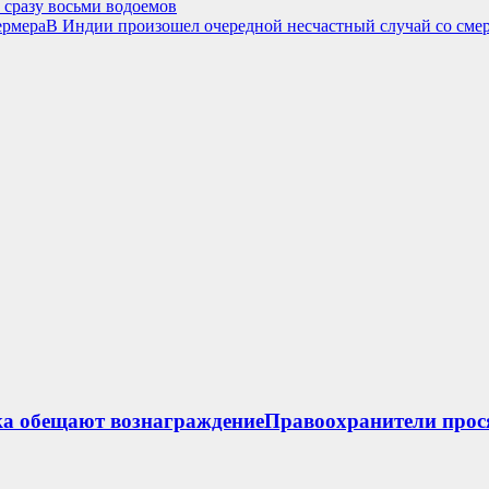
 сразу восьми водоемов
фермераВ Индии произошел очередной несчастный случай со сме
ка обещают вознаграждениеПравоохранители прос