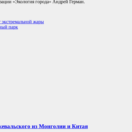
зации «Экология города» Андрей Герман.
т экстремальной жары
ный парк
жевальского из Монголии и Китая