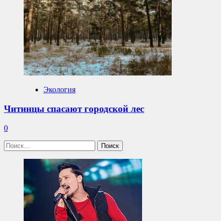
Экология
Читинцы спасают городской лес
0
Найти: