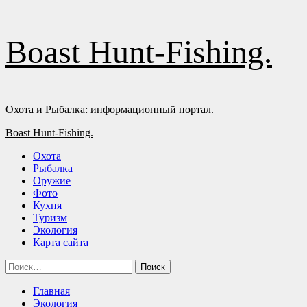
Перейти
Boast Hunt-Fishing.
к
содержимому
Охота и Рыбалка: информационный портал.
Основное
Boast Hunt-Fishing.
меню
Охота
Рыбалка
Оружие
Фото
Кухня
Туризм
Экология
Карта сайта
Найти:
Главная
Экология