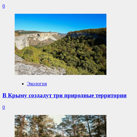
0
Экология
В Крыму создадут три природные территории
0