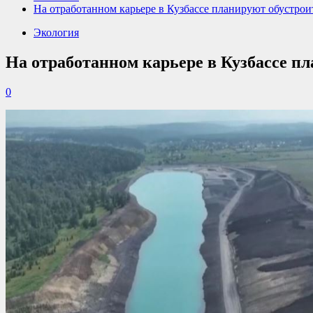
На отработанном карьере в Кузбассе планируют обустрои
Экология
На отработанном карьере в Кузбассе п
0