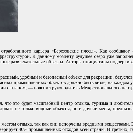
 отработанного карьера «Березовские плесы». Как сообщают
фраструктурой. К данному моменту будущее озеро уже заполнен
ичные развлекательные объекты. Авторы инициативы подчеркива
расивый, удобный и безопасный объект для рекреации, безусловн
пасных промышленных объектов должно быть везде, на каждом у
ствии с планом, — пояснил руководитель Межрегионального це
, что это будет масштабный центр отдыха, туризма и любитель
овать не только водные объекты, но и другие места, предназна
 местом отдыха, так как они испорчены вредными веществами. 
енерирует 40% промышленных отходов всей страны. В-третьих, т