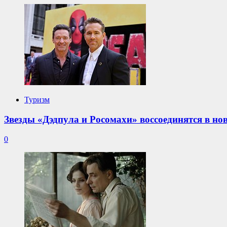
Туризм
Звезды «Дэдпула и Росомахи» воссоединятся в н
0