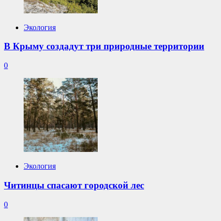
Экология
В Крыму создадут три природные территории
0
Экология
Читинцы спасают городской лес
0