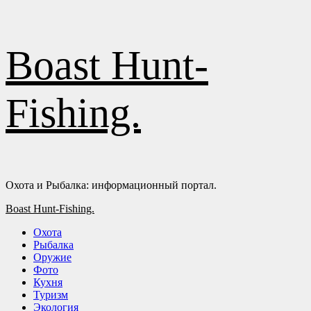
Перейти
Boast Hunt-
к
содержимому
Fishing.
Охота и Рыбалка: информационный портал.
Основное
Boast Hunt-Fishing.
меню
Охота
Рыбалка
Оружие
Фото
Кухня
Туризм
Экология