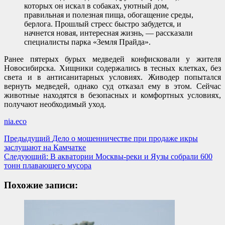
которых он искал в собаках, уютный дом,
правильная и полезная пища, обогащение среды,
берлога. Прошлый стресс быстро забудется, и
начнется новая, интересная жизнь, — рассказали
специалисты парка «Земля Прайда».
Ранее пятерых бурых медведей конфисковали у жителя
Новосибирска. Хищники содержались в тесных клетках, без
света и в антисанитарных условиях. Живодер попытался
вернуть медведей, однако суд отказал ему в этом. Сейчас
животные находятся в безопасных и комфортных условиях,
получают необходимый уход.
nia.eco
Навигация
Предыдущий
Дело о мошенничестве при продаже икры
заслушают на Камчатке
записи
Следующий:
В акватории Москвы-реки и Яузы собрали 600
тонн плавающего мусора
Похожие записи: