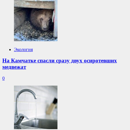
Экология
На Камчатке спасли сразу двух осиротевших
медвежат
0