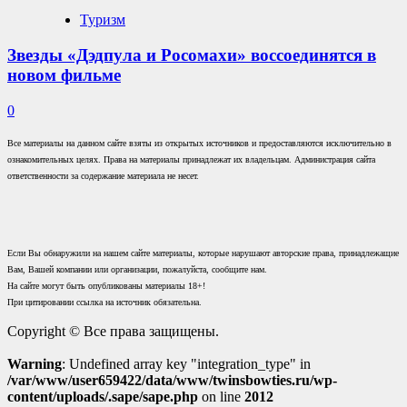
Туризм
Звезды «Дэдпула и Росомахи» воссоединятся в
новом фильме
0
Все материалы на данном сайте взяты из открытых источников и предоставляются исключительно в
ознакомительных целях. Права на материалы принадлежат их владельцам. Администрация сайта
ответственности за содержание материала не несет.
Если Вы обнаружили на нашем сайте материалы, которые нарушают авторские права, принадлежащие
Вам, Вашей компании или организации, пожалуйста, сообщите нам.
На сайте могут быть опубликованы материалы 18+!
При цитировании ссылка на источник обязательна.
Copyright © Все права защищены.
Warning
: Undefined array key "integration_type" in
/var/www/user659422/data/www/twinsbowties.ru/wp-
content/uploads/.sape/sape.php
on line
2012