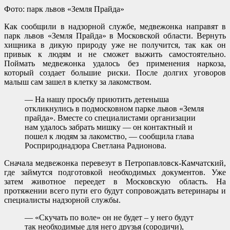
Фото: парк львов «Земля Прайда»
Как сообщили в надзорной службе, медвежонка направят в
парк львов «Земля Прайда» в Московской области. Вернуть
хищника в дикую природу уже не получится, так как он
привык к людям и не сможет выжить самостоятельно.
Поймать медвежонка удалось без применения наркоза,
который создает большие риски. После долгих уговоров
малыш сам зашел в клетку за лакомством.
— На нашу просьбу приютить детеныша
откликнулись в подмосковном парке львов «Земля
прайда». Вместе со специалистами организации
нам удалось забрать мишку — он контактный и
пошел к людям за лакомство, — сообщила глава
Росприроднадзора Светлана Радионова.
Сначала медвежонка перевезут в Петропавловск-Камчатский,
где займутся подготовкой необходимых документов. Уже
затем животное переедет в Московскую область. На
протяжении всего пути его будут сопровождать ветеринары и
специалисты надзорной службы.
— «Скучать по воле» он не будет – у него будут
так необходимые для него друзья (сородичи),