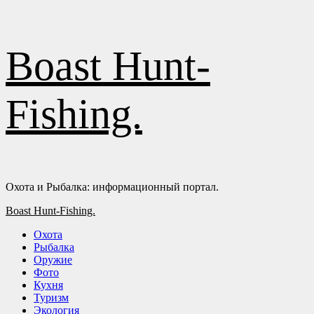
Перейти
Boast Hunt-
к
содержимому
Fishing.
Охота и Рыбалка: информационный портал.
Основное
Boast Hunt-Fishing.
меню
Охота
Рыбалка
Оружие
Фото
Кухня
Туризм
Экология