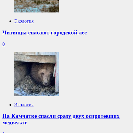
Экология
Читинцы спасают городской лес
0
Экология
На Камчатке спасли сразу двух осиротевших
медвежат