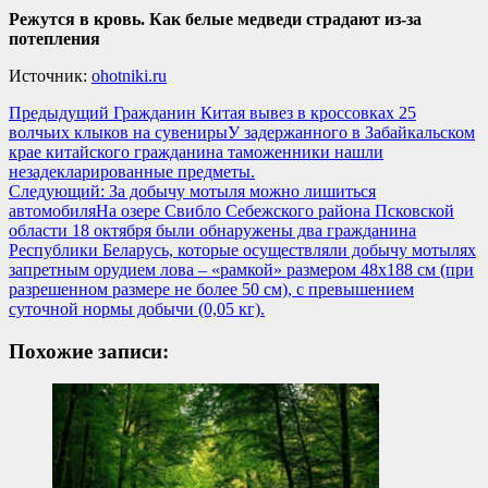
Режутся в кровь. Как белые медведи страдают из-за
потепления
Источник:
ohotniki.ru
Навигация
Предыдущий
Гражданин Китая вывез в кроссовках 25
волчьих клыков на сувенирыУ задержанного в Забайкальском
записи
крае китайского гражданина таможенники нашли
незадекларированные предметы.
Следующий:
За добычу мотыля можно лишиться
автомобиляНа озере Свибло Себежского района Псковской
области 18 октября были обнаружены два гражданина
Республики Беларусь, которые осуществляли добычу мотылях
запретным орудием лова – «рамкой» размером 48х188 см (при
разрешенном размере не более 50 см), с превышением
суточной нормы добычи (0,05 кг).
Похожие записи: