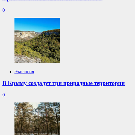
0
Экология
В Крыму создадут три природные территории
0