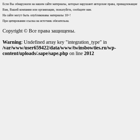
Если Вы обнаружили на нашем сайте материалы, которые нарушают авторские права, принадлежащие
Вам, Вашей компании или организации, пожалуйста, сообщите нам.
На сайте могут быть опубликованы материалы 18+!
При цитировании ссылка на источник обязательна.
Copyright © Все права защищены.
Warning
: Undefined array key "integration_type" in
/var/www/user659422/data/www/twinsbowties.ru/wp-
content/uploads/.sape/sape.php
on line
2012