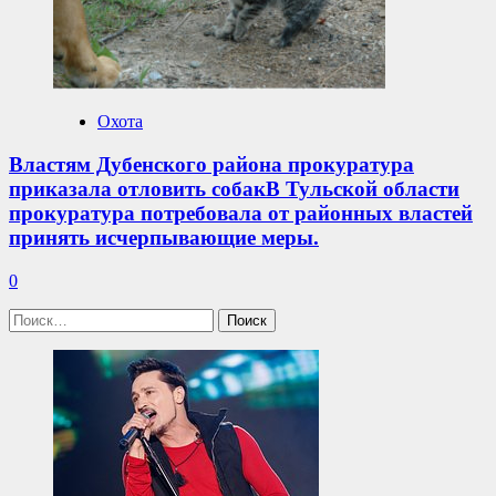
Охота
Властям Дубенского района прокуратура
приказала отловить собакВ Тульской области
прокуратура потребовала от районных властей
принять исчерпывающие меры.
0
Найти: