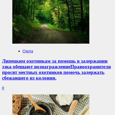
Охота
Липецким охотникам за помощь в задержании
зэка обещают вознаграждениеПравоохранители
просят местных охотников помочь задержать
сбежавшего из колонии.
0