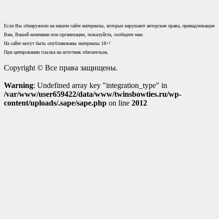
Если Вы обнаружили на нашем сайте материалы, которые нарушают авторские права, принадлежащие
Вам, Вашей компании или организации, пожалуйста, сообщите нам.
На сайте могут быть опубликованы материалы 18+!
При цитировании ссылка на источник обязательна.
Copyright © Все права защищены.
Warning
: Undefined array key "integration_type" in
/var/www/user659422/data/www/twinsbowties.ru/wp-
content/uploads/.sape/sape.php
on line
2012