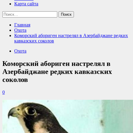
Карта сайта
Найти:
Главная
Охота
Коморский абориген настрелял в Азербайджане редких
кавказских соколов
Охота
Коморский абориген настрелял в
Азербайджане редких кавказских
соколов
0