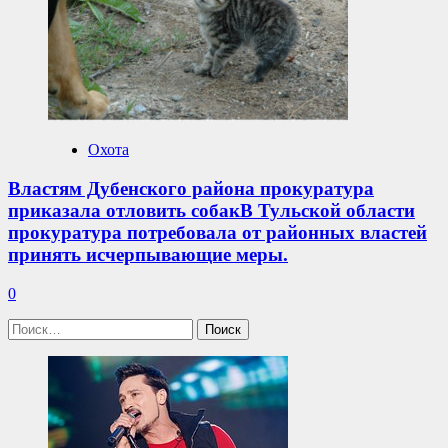
Охота
Властям Дубенского района прокуратура
приказала отловить собакВ Тульской области
прокуратура потребовала от районных властей
принять исчерпывающие меры.
0
Найти: