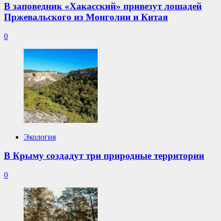
В заповедник «Хакасский» привезут лошадей
Пржевальского из Монголии и Китая
0
Экология
В Крыму создадут три природные территории
0