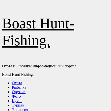
Перейти
Boast Hunt-
к
содержимому
Fishing.
Охота и Рыбалка: информационный портал.
Основное
Boast Hunt-Fishing.
меню
Охота
Рыбалка
Оружие
Фото
Кухня
Туризм
Экология