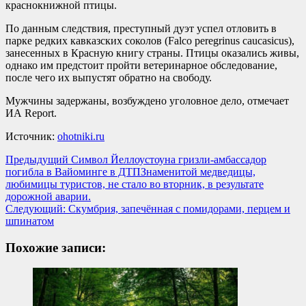
краснокнижной птицы.
По данным следствия, преступный дуэт успел отловить в
парке редких кавказских соколов (Falco peregrinus caucasicus),
занесенных в Красную книгу страны. Птицы оказались живы,
однако им предстоит пройти ветеринарное обследование,
после чего их выпустят обратно на свободу.
Мужчины задержаны, возбуждено уголовное дело, отмечает
ИА Report.
Источник:
ohotniki.ru
Навигация
Предыдущий
Символ Йеллоустоуна гризли-амбассадор
погибла в Вайоминге в ДТПЗнаменитой медведицы,
записи
любимицы туристов, не стало во вторник, в результате
дорожной аварии.
Следующий:
Скумбрия, запечённая с помидорами, перцем и
шпинатом
Похожие записи: