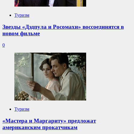
Туризм
Звезды «Дэдпула и Росомахи» воссоединятся в
новом фильме
0
Туризм
«Мастера и Маргариту» предложат
американским прокатчикам