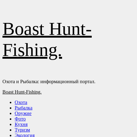
Перейти
Boast Hunt-
к
содержимому
Fishing.
Охота и Рыбалка: информационный портал.
Основное
Boast Hunt-Fishing.
меню
Охота
Рыбалка
Оружие
Фото
Кухня
Туризм
Экология