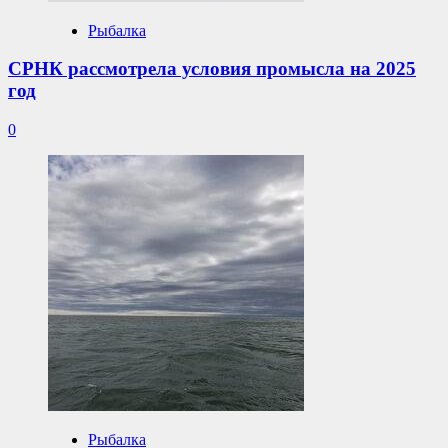
Рыбалка
СРНК рассмотрела условия промысла на 2025
год
0
Рыбалка