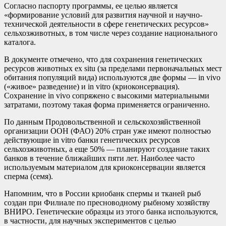
Согласно паспорту программы, ее целью является
«формирование условий для развития научной и научно-
технической деятельности в сфере генетических ресурсов»
сельхозживотных, в том числе через создание национального
каталога.
В документе отмечено, что для сохранения генетических
ресурсов животных ex situ (за пределами первоначальных мест
обитания популяций вида) используются две формы — in vivo
(«живое» разведение) и in vitro (криоконсервация).
Сохранение in vivo сопряжено с высокими материальными
затратами, поэтому такая форма применяется ограниченно.
По данным Продовольственной и сельскохозяйственной
организации ООН (ФАО) 20% стран уже имеют полностью
действующие in vitro банки генетических ресурсов
сельхозживотных, а еще 50% — планируют создание таких
банков в течение ближайших пяти лет. Наиболее часто
используемым материалом для криоконсервации является
сперма (семя).
Напомним, что в России криобанк спермы и тканей рыб
создан при Филиале по пресноводному рыбному хозяйству
ВНИРО. Генетические образцы из этого банка используются,
в частности, для научных экспериментов с целью