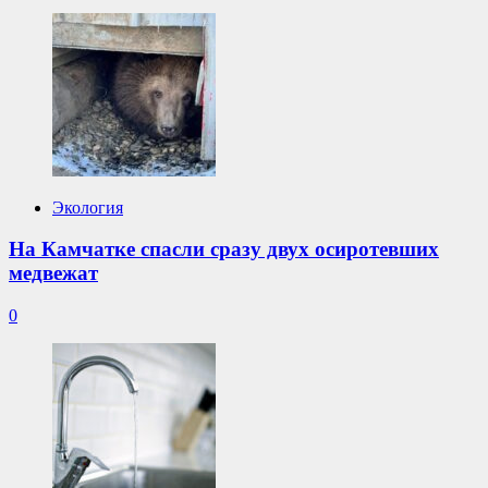
Экология
На Камчатке спасли сразу двух осиротевших
медвежат
0