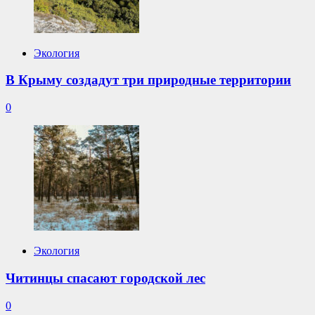
Экология
В Крыму создадут три природные территории
0
Экология
Читинцы спасают городской лес
0