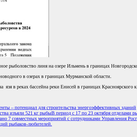
нное рыболовство линя на озере Ильмень в границах Новгородск
оводного в озерах в границах Мурманской области.
а язя в реках бассейна реки Енисей в границах Красноярского к
енты – потенциал для строительства энергоэффективных зданий
тва изъяли 521 кг рыбыВ период с 17 по 23 октября отделами 
ано 7 совместных мероприятий с сотрудниками Управления Рос
аций рыбаков-любителей.