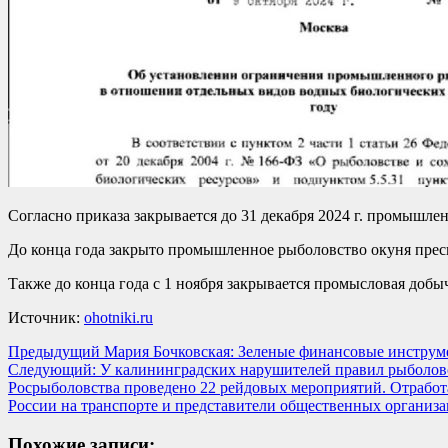
Согласно приказа закрывается до 31 декабря 2024 г. промышле
До конца года закрыто промышленное рыболовство окуня пресн
Также до конца года с 1 ноября закрывается промысловая добыч
Источник:
ohotniki.ru
Навигация
Предыдущий
Мария Бочковская: Зеленые финансовые инструм
Следующий:
У калининградских нарушителей правил рыболовс
записи
Росрыболовства проведено 22 рейдовых мероприятий. Отработ
России на транспорте и представители общественных организ
Похожие записи: