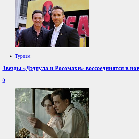
Туризм
Звезды «Дэдпула и Росомахи» воссоединятся в н
0