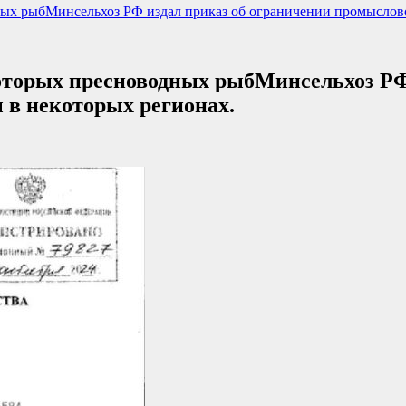
ных рыбМинсельхоз РФ издал приказ об ограничении промыслово
которых пресноводных рыбМинсельхоз РФ
 в некоторых регионах.