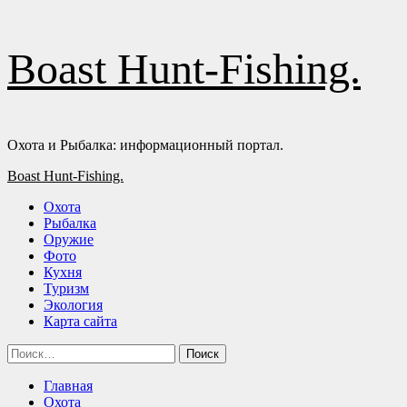
Перейти
Boast Hunt-Fishing.
к
содержимому
Охота и Рыбалка: информационный портал.
Основное
Boast Hunt-Fishing.
меню
Охота
Рыбалка
Оружие
Фото
Кухня
Туризм
Экология
Карта сайта
Найти:
Главная
Охота