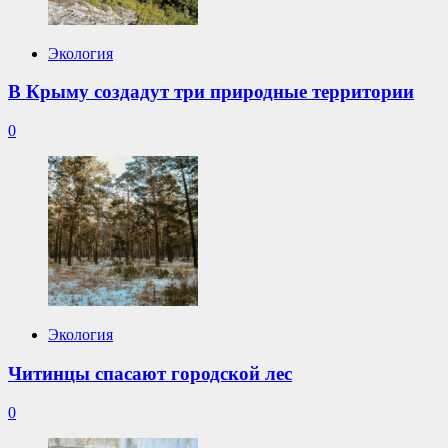
Экология
В Крыму создадут три природные территории
0
Экология
Читинцы спасают городской лес
0