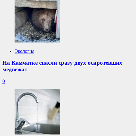
Экология
На Камчатке спасли сразу двух осиротевших
медвежат
0