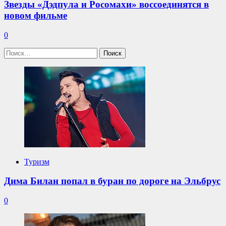
Звезды «Дэдпула и Росомахи» воссоединятся в
новом фильме
0
Найти:
Туризм
Дима Билан попал в буран по дороге на Эльбрус
0