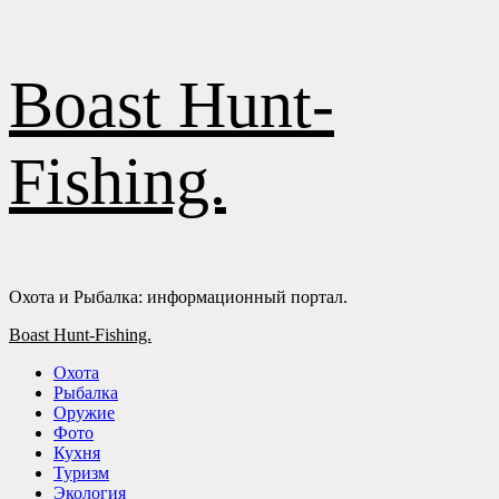
Перейти
Boast Hunt-
к
содержимому
Fishing.
Охота и Рыбалка: информационный портал.
Основное
Boast Hunt-Fishing.
меню
Охота
Рыбалка
Оружие
Фото
Кухня
Туризм
Экология