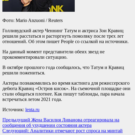
Фото: Mario Anzuoni / Reuters
Голливудский актер Ченнинг Татум и актриса Зои Кравиц
решили расстаться и расторгнуть помолвку после трех лет
отношений. Об этом пишет People со ссылкой на источники.
На данный момент представители обеих звезд не
прокомментировали ситуацию.
В октябре прошлого года сообщалось, что Татум и Кравиц
решили пожениться.
Актеры познакомились во время кастинга для режиссерского
дебюта Кравиц «Остров кисок». На съемочной площадке они
стали общаться плотнее. Как пишут таблоиды, пара начала
встречаться летом 2021 года.
Источник:
lenta.ru
Навигация
Предыдущий
Жена Василия Ливанова отреагировала на
сообщения об ухудшении состояния актера
записи
Следующий:
Аналитики отмечают рост спроса на минтай