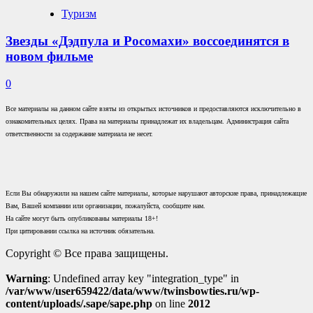
Туризм
Звезды «Дэдпула и Росомахи» воссоединятся в
новом фильме
0
Все материалы на данном сайте взяты из открытых источников и предоставляются исключительно в
ознакомительных целях. Права на материалы принадлежат их владельцам. Администрация сайта
ответственности за содержание материала не несет.
Если Вы обнаружили на нашем сайте материалы, которые нарушают авторские права, принадлежащие
Вам, Вашей компании или организации, пожалуйста, сообщите нам.
На сайте могут быть опубликованы материалы 18+!
При цитировании ссылка на источник обязательна.
Copyright © Все права защищены.
Warning
: Undefined array key "integration_type" in
/var/www/user659422/data/www/twinsbowties.ru/wp-
content/uploads/.sape/sape.php
on line
2012