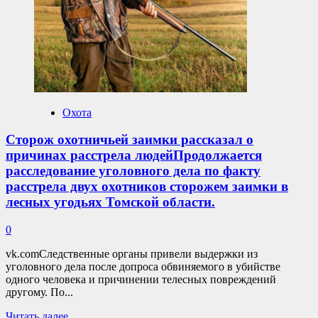
укушенной
акулой
ныряльщицы
привлекли
военныхДо
города
Маккей
было
около
Охота
200
км,
Сторож охотничьей заимки рассказал о
когда
причинах расстрела людейПродолжается
акула
прокусила
расследование уголовного дела по факту
ногу
расстрела двух охотников сторожем заимки в
женщине.
лесных угодьях Томской области.
0
vk.comСледственные органы привели выдержки из
уголовного дела после допроса обвиняемого в убийстве
одного человека и причинении телесных повреждений
другому. По...
Прочитать
Читать далее