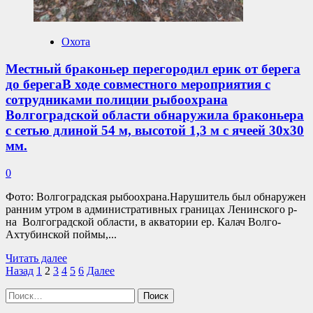
заготовители
Приуральского
района.
Охота
Местный браконьер перегородил ерик от берега
до берегаВ ходе совместного мероприятия с
сотрудниками полиции рыбоохрана
Волгоградской области обнаружила браконьера
с сетью длиной 54 м, высотой 1,3 м с ячеей 30х30
мм.
0
Фото: Волгоградская рыбоохрана.Нарушитель был обнаружен
ранним утром в административных границах Ленинского р-
на Волгоградской области, в акватории ер. Калач Волго-
Ахтубинской поймы,...
Прочитать
Читать далее
Пагинация
больше
Назад
1
2
3
4
5
6
Далее
о
записей
Найти:
Местный
браконьер