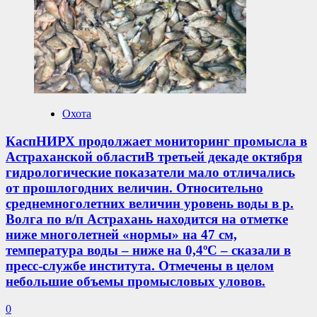
вылова
стерляди
на
реке
ИртышВ
ходе
выездного
обследования
акватории
Охота
реки
Иртыш
КаспНИРХ продолжает мониторинг промысла в
в
Астраханской областиВ третьей декаде октября
Большереченском
районе
гидрологические показатели мало отличались
вблизи
от прошлогодних величин. Относительно
д.
среднемноголетних величин уровень воды в р.
Колбышево
Волга по в/п Астрахань находится на отметке
инспектором
ниже многолетней «нормы» на 47 см,
Омского
отдела
температура воды – ниже на 0,4ºС – сказали в
рыбоохраны
пресс-службе института. Отмечены в целом
совместно
небольшие объемы промысловых уловов.
с
сотрудниками
0
МВД