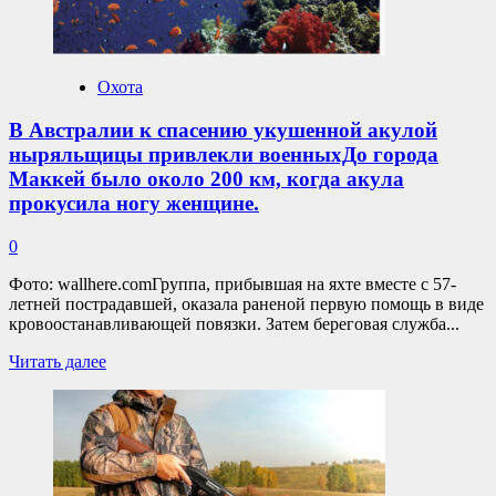
Росрыболовства
в
водоохраной
зоне
Охота
реки
Терек
В Австралии к спасению укушенной акулой
в
ныряльщицы привлекли военныхДо города
Моздокском
районе
Маккей было около 200 км, когда акула
РСО-
прокусила ногу женщине.
Алания
обнаружили
0
и
задержали
Фото: wallhere.comГруппа, прибывшая на яхте вместе с 57-
гражданина,
летней пострадавшей, оказала раненой первую помощь в виде
который
кровоостанавливающей повязки. Затем береговая служба...
добывал
рыбу
Прочитать
Читать далее
используя
больше
запретное
о
орудие
В
лова-
Австралии
электроудочку.
к
спасению