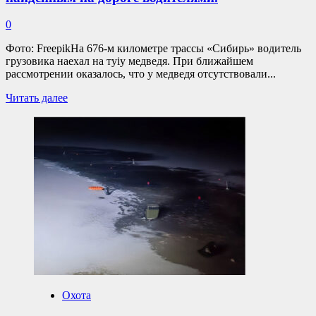
0
Фото: FreepikНа 676-м километре трассы «Сибирь» водитель
грузовика наехал на туiу медведя. При ближайшем
рассмотрении оказалось, что у медведя отсутствовали...
Прочитать
Читать далее
больше
о
Неизвестные
отрубили
медведю
лапы
и
подбросили
тушу
на
трассуВедется
расследование
инцидента
с
безлапым
Охота
медведем,
найденным