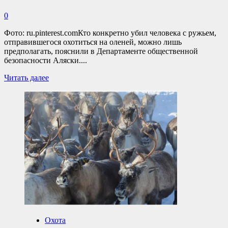
0
Фото: ru.pinterest.comКто конкретно убил человека с ружьем,
отправившегося охотиться на оленей, можно лишь
предполагать, пояснили в Департаменте общественной
безопасности Аляски....
Прочитать
Читать далее
больше
о
Охотник
с
оружием
не
смог
отбиться
от
медведей
на
АляскеОб
исчезновении
охотника
заявили
Охота
его