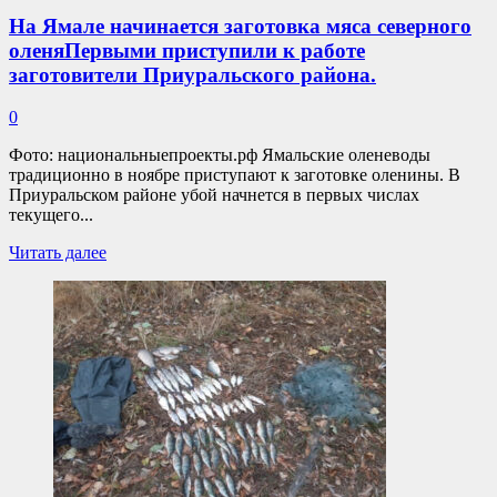
родные
На Ямале начинается заготовка мяса северного
вечером
оленяПервыми приступили к работе
29
октября,
заготовители Приуральского района.
в
ходе
0
поисков
нашли
Фото: национальныепроекты.рф Ямальские оленеводы
лишь
традиционно в ноябре приступают к заготовке оленины. В
останки.
Приуральском районе убой начнется в первых числах
текущего...
Прочитать
Читать далее
больше
о
На
Ямале
начинается
заготовка
мяса
северного
оленяПервыми
приступили
к
работе