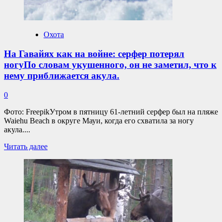
октябрьском
на
заседании
0,4ºС
стран-
–
членов
сказали
Охота
АНТКОМ
в
(Комиссия
пресс-
На Гавайях как на войне: серфер потерял
по
службе
ногуПо словам укушенного, он не заметил, что к
сохранению
института.
морских
Отмечены
нему приближается акула.
живых
в
ресурсов
целом
0
Антарктики)
небольшие
создан
объемы
Фото: FreepikУтром в пятницу 61-летний серфер был на пляже
очень
промысловых
Waiehu Beach в округе Мауи, когда его схватила за ногу
«плохой
уловов.
акула....
прецедент»,
считает
Прочитать
Читать далее
специалист
больше
Австралийского
о
антарктического
На
отдела
Гавайях
Тони
как
Пресс.
на
войне:
серфер