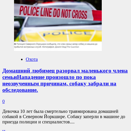
подкармливать
лосей
в
лесахУмная
техника
поможет
охотоведам
следить
за
лесными
обитателями.
Охота
Домашний любимец разорвал маленького члена
семьиНападение произошло по пока
неозвученным причинам, собаку забрали на
обследование.
0
Девочка 10 лет была смертельно травмирована домашней
собакой в Северном Йоркшире. Собаку заперли в машине до
приезда полиции и специалистов....