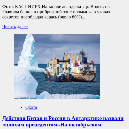
России
Фото: КАСПНИРХ.На западе авандельты р. Волги, на
на
Главном банке, в прибрежной зоне промысла в уловах
транспорте
секретов преобладал карась (около 60%)...
задержаны
два
Прочитать
Читать далее
гражданина
больше
с
о
сетями.
КаспНИРХ
продолжает
мониторинг
промысла
в
Астраханской
областиВ
третьей
декаде
октября
гидрологические
показатели
мало
Охота
отличались
от
Действия Китая и России в Антарктике назвали
прошлогодних
«плохим прецедентом»На октябрьском
величин.