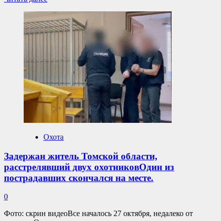
больше
о
Сторож
охотничьей
заимки
рассказал
о
причинах
расстрела
людейПродолжается
расследование
уголовного
дела
по
факту
Охота
расстрела
двух
Задержан житель Томской области,
охотников
расстрелявший двух охотниковОдин из
сторожем
заимки
пострадавших скончался на месте.
в
лесных
0
угодьях
Томской
Фото: скрин видеоВсе началось 27 октября, недалеко от
области.