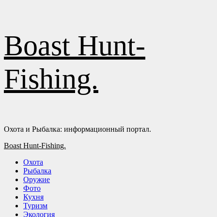
Перейти
Boast Hunt-
к
содержимому
Fishing.
Охота и Рыбалка: информационный портал.
Основное
Boast Hunt-Fishing.
меню
Охота
Рыбалка
Оружие
Фото
Кухня
Туризм
Экология