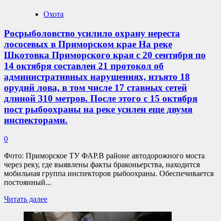
всего
Охота
несколько
метров.
Росрыболовство усилило охрану нереста
лососевых в Приморском крае На реке
Шкотовка Приморского края с 20 сентября по
14 октября составлен 21 протокол об
административных нарушениях, изъято 18
орудий лова, в том числе 17 ставных сетей
длиной 310 метров. После этого с 15 октября
пост рыбоохраны на реке усилен еще двумя
инспекторами.
0
Фото: Приморское ТУ ФАР.В районе автодорожного моста
через реку, где выявлены факты браконьерства, находится
мобильная группа инспекторов рыбоохраны. Обеспечивается
постоянный...
Прочитать
Читать далее
больше
о