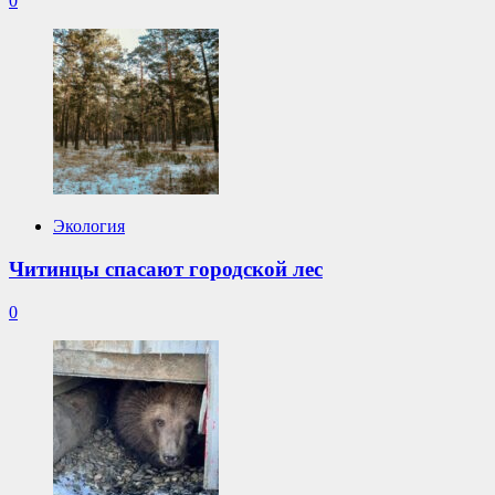
0
Экология
Читинцы спасают городской лес
0