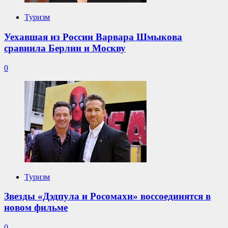
с
ячеей
Туризм
30х30
мм.
Уехавшая из России Варвара Шмыкова
сравнила Берлин и Москву
0
Туризм
Звезды «Дэдпула и Росомахи» воссоединятся в
новом фильме
0