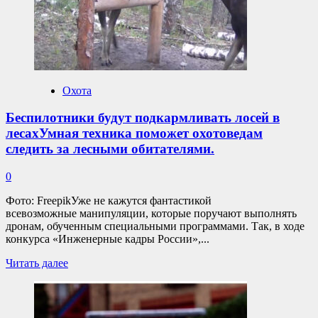
потерял
ногуПо
словам
укушенного,
он
не
заметил,
Охота
что
к
Беспилотники будут подкармливать лосей в
нему
лесахУмная техника поможет охотоведам
приближается
акула.
следить за лесными обитателями.
0
Фото: FreepikУже не кажутся фантастикой
всевозможные манипуляции, которые поручают выполнять
дронам, обученным специальными программами. Так, в ходе
конкурса «Инженерные кадры России»,...
Прочитать
Читать далее
больше
о
Беспилотники
будут