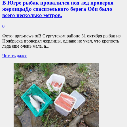
В Югре рыбак провалился под лед проверяя
на
жерлицыДо спасительного берега Оби было
дороге
водителями.
всего несколько метров.
0
Фото: ugra-news.ruВ Сургутском районе 31 октября рыбак из
Ноябрьска проверял жерлицы, однако не учел, что крепость
льда еще очень мала, а...
Прочитать
Читать далее
больше
о
В
Югре
рыбак
провалился
под
лед
проверяя
жерлицыДо
спасительного
берега
Оби
было