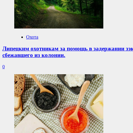
Охота
Липецким охотникам за помощь в задержании зэ
сбежавшего из колонии.
0