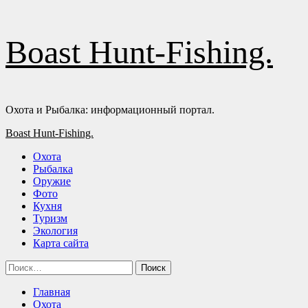
Перейти
Boast Hunt-Fishing.
к
содержимому
Охота и Рыбалка: информационный портал.
Основное
Boast Hunt-Fishing.
меню
Охота
Рыбалка
Оружие
Фото
Кухня
Туризм
Экология
Карта сайта
Найти:
Главная
Охота