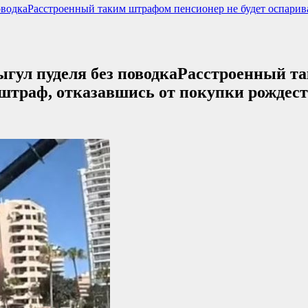
оводкаРасстроенный таким штрафом пенсионер не будет оспарива
ыгул пуделя без поводкаРасстроенный т
 штраф, отказавшись от покупки рождест