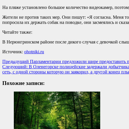
На пляже установлено большое количество видеокамер, поэтому
Жители не против таких мер. Они пишут: «Я согласна. Меня т
попросила их держать собак на поводке, они засмеялись и сказал
Читайте также:
В Нерюнгринском районе после дикого случая с девочкой сл
Источник:
ohotniki.ru
Навигация
Предыдущий
Парламентарии предложили шире предоставить 
Следующий:
В Оленегорске полицейские задержали добытчика
записи
сеть, с одной стороны которую он заякорил, а другой конец пл
Похожие записи: