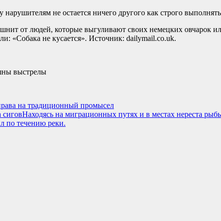
 нарушителям не остается ничего другого как строго выполнять
ошнит от людей, которые выгуливают своих немецких овчарок ил
и: «Собака не кусается». Источник: dailymail.co.uk.
ышны выстрелы
права на традиционный промысел
 сиговНаходясь на миграционных путях и в местах нереста рыб
ыл по течению реки.