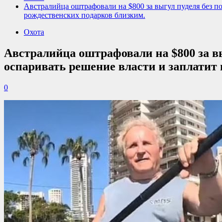
Австралийца оштрафовали на $800 за выгул пуделя без п
рождественских подарков близким.
Охота
Австралийца оштрафовали на $800 за в
оспаривать решение власти и заплатит
0