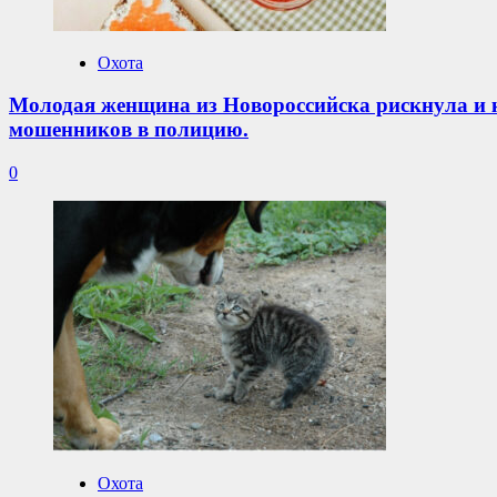
Охота
Молодая женщина из Новороссийска рискнула и к
мошенников в полицию.
0
Охота